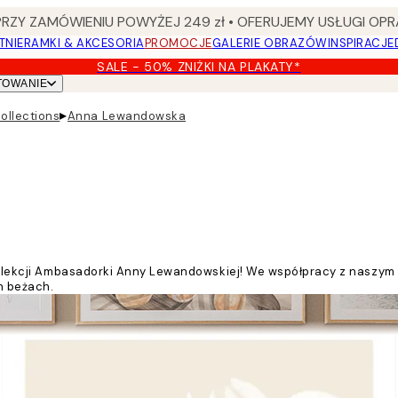
Y ZAMÓWIENIU POWYŻEJ 249 zł • OFERUJEMY USŁUGI OPR
TNIE
RAMKI & AKCESORIA
PROMOCJE
GALERIE OBRAZÓW
INSPIRACJE
SALE - 50% ZNIŻKI NA PLAKATY*
TOWANIE
▸
ollections
Anna Lewandowska
ki kolekcji Ambasadorki Anny Lewandowskiej! We współpracy z nasz
h beżach.