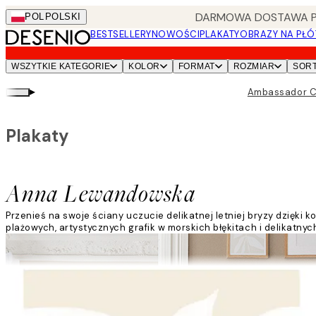
Skip
DARMOWA DOSTAWA PRZ
POL
POLSKI
to
BESTSELLERY
NOWOŚCI
PLAKATY
OBRAZY NA PŁÓ
main
content.
WSZYTKIE KATEGORIE
KOLOR
FORMAT
ROZMIAR
SOR
▸
Ambassador C
Plakaty
Anna Lewandowska
Przenieś na swoje ściany uczucie delikatnej letniej bryzy dzię
plażowych, artystycznych grafik w morskich błękitach i delikatnyc
Czytaj więcej