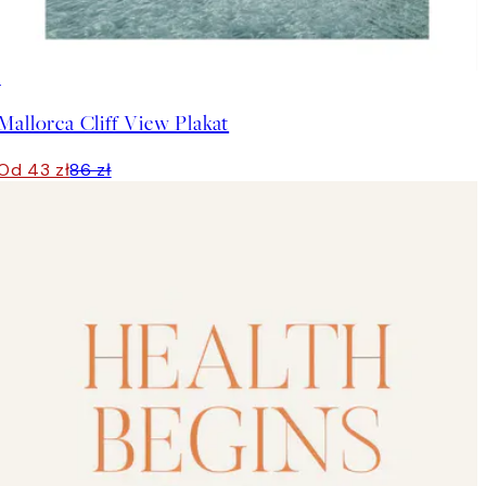
50%*
Mallorca Cliff View Plakat
Od 43 zł
86 zł