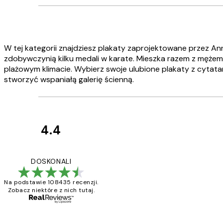
W tej kategorii znajdziesz plakaty zaprojektowane przez A
zdobywczynią kilku medali w karate. Mieszka razem z mężem i
plażowym klimacie. Wybierz swoje ulubione plakaty z cytatami 
stworzyć wspaniałą galerię ścienną.
4.4
Opinie
klientów
Excellent quality a
DOSKONALI
Na podstawie 108435 recenzji.
Zobacz niektóre z nich tutaj.
20 kwi
Magdalena B