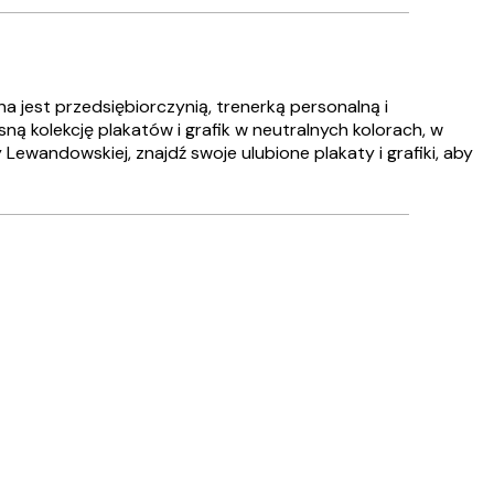
 jest przedsiębiorczynią, trenerką personalną i
ą kolekcję plakatów i grafik w neutralnych kolorach, w
 Lewandowskiej, znajdź swoje ulubione plakaty i grafiki, aby
Zweryfikowany kupujący
Wszystko s
10 kwi
Justyna K