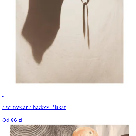
Swimwear Shadow Plakat
Od 86 zł