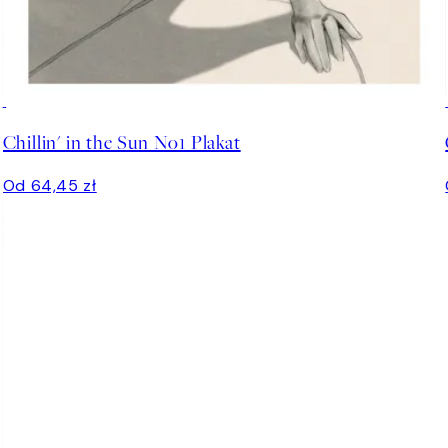
Chillin' in the Sun No1 Plakat
Od 64,45 zł