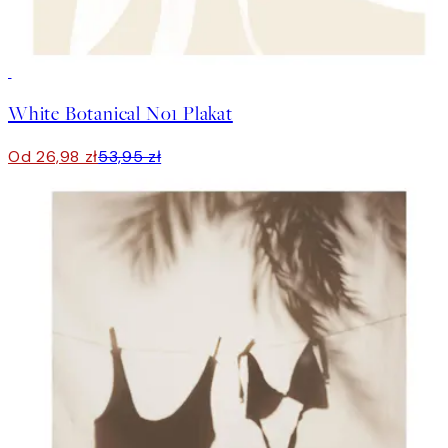
50%*
White Botanical No1 Plakat
Od 26,98 zł
53,95 zł