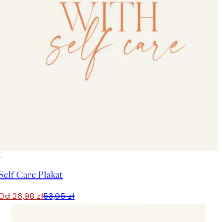
50%*
Self Care Plakat
Od 26,98 zł
53,95 zł