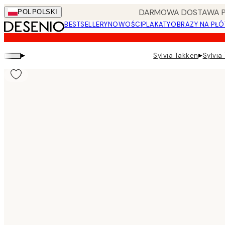
Skip
DARMOWA DOSTAWA PRZ
POL
POLSKI
to
BESTSELLERY
NOWOŚCI
PLAKATY
OBRAZY NA PŁÓ
main
content.
▸
▸
Sylvia Takken
Sylvia