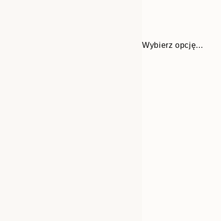
Wybierz opcję...
Frame
30x40 cm
options
50x70 cm