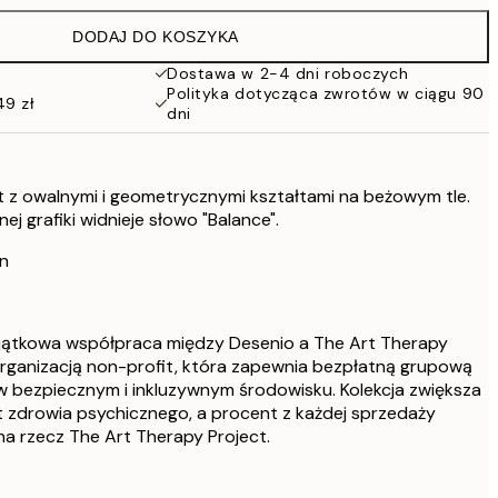
152 zł
DODAJ DO KOSZYKA
Dostawa w 2-4 dni roboczych
Polityka dotycząca zwrotów w ciągu 90
49 zł
dni
t z owalnymi i geometrycznymi kształtami na beżowym tle.
nej grafiki widnieje słowo "Balance".
en
yjątkowa współpraca między Desenio a The Art Therapy
organizacją non-profit, która zapewnia bezpłatną grupową
w bezpiecznym i inkluzywnym środowisku. Kolekcja zwiększa
zdrowia psychicznego, a procent z każdej sprzedaży
a rzecz The Art Therapy Project.