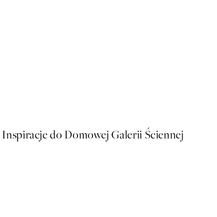
50%*
Dogue No6 Plakat
Od 16 zł
32 zł
Inspiracje do Domowej Galerii Ściennej