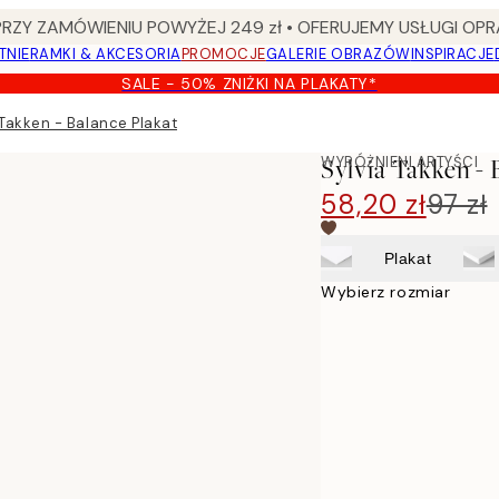
Y ZAMÓWIENIU POWYŻEJ 249 zł • OFERUJEMY USŁUGI OPR
TNIE
RAMKI & AKCESORIA
PROMOCJE
GALERIE OBRAZÓW
INSPIRACJE
SALE - 50% ZNIŻKI NA PLAKATY*
 Takken - Balance Plakat
WYRÓŻNIENI ARTYŚCI
Sylvia Takken - 
58,20 zł
97 zł
Plakat
Wybierz rozmiar