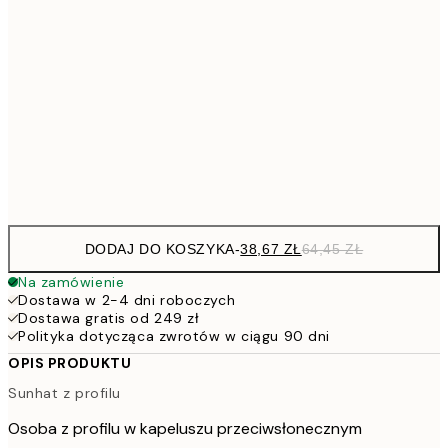
64,
58,2
30x40 cm
91,2
50x70 cm
15
Frame
options
DODAJ DO KOSZYKA
-
38,67 ZŁ
64,45 ZŁ
Na zamówienie
Dostawa w 2-4 dni roboczych
Dostawa gratis od 249 zł
Polityka dotycząca zwrotów w ciągu 90 dni
OPIS PRODUKTU
Sunhat z profilu
Osoba z profilu w kapeluszu przeciwsłonecznym