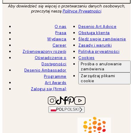
Aby dowiedzieć się więcej o przetwarzaniu danych osobowych,
przeczytaj naszą
Polityce Prywatności
.
O nas
Desenio Art Advice
Prasa
Obsługa klienta
Wydawca
Śledź swoje zamówienie
Career
Zasady i warunki
Zrównoważony rozwój
Polityka prywatności
Oświadczenie o
Cookies
Dostępności
Prośba o anulowanie
zamówienia
Desenio Ambassador
Zarządzaj plikami
Programme
cookie
Art Awards
Zaloguj się (firma)
POL
POLSKI