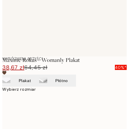
images
WYRÓŻNIENI ARTYŚCI
Maxime Rokus - Womanly Plakat
38,67 zł
64,45 zł
40%*
Plakat
Płótno
Wybierz rozmiar