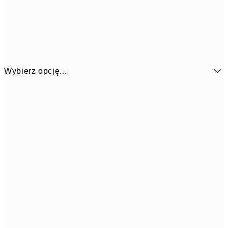
Wybierz opcję...
38,6
21x30 cm