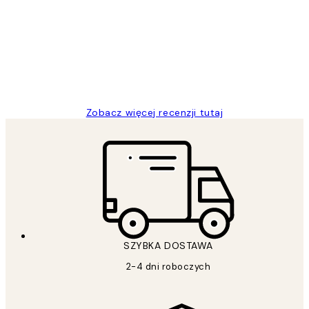
klientów
Excellent quality at a nice price
20 kwi
Magdalena B
Zobacz więcej recenzji tutaj
SZYBKA DOSTAWA
2-4 dni roboczych