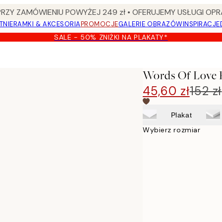
Y ZAMÓWIENIU POWYŻEJ 249 zł • OFERUJEMY USŁUGI OPR
TNIE
RAMKI & AKCESORIA
PROMOCJE
GALERIE OBRAZÓW
INSPIRACJE
SALE - 50% ZNIŻKI NA PLAKATY*
Words Of Love 
45,60 zł
152 zł
Plakat
Wybierz rozmiar