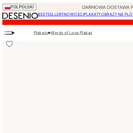
Skip
DARMOWA DOSTAWA PRZ
POL
POLSKI
to
BESTSELLERY
NOWOŚCI
PLAKATY
OBRAZY NA PŁÓ
main
content.
▸
▸
Plakaty
Words of Love Plakat