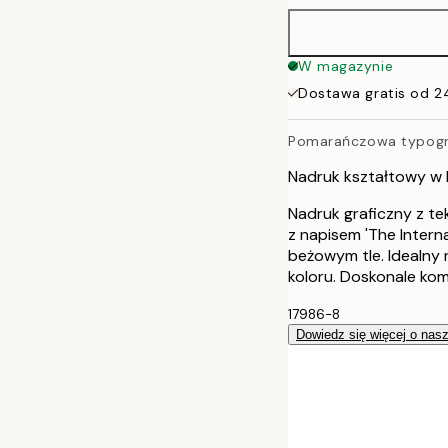
W magazynie
Dostawa gratis od 2
Pomarańczowa typogr
Nadruk kształtowy w
Nadruk graficzny z t
z napisem 'The Interna
beżowym tle. Idealny 
koloru. Doskonale kom
17986-8
Dowiedz się więcej o nas