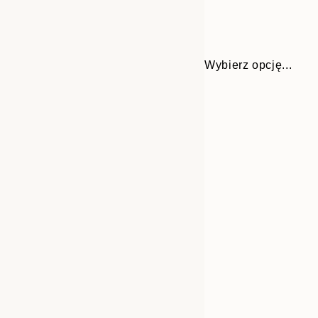
Wybierz opcję...
Frame
50x70 cm
options