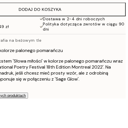
DODAJ DO KOSZYKA
Dostawa w 2-4 dni roboczych
Polityka dotycząca zwrotów w ciągu 90
49 zł
dni
afia na beżowym tle
 kolorze palonego pomarańczu
ekstem 'Słowa miłości' w kolorze palonego pomarańczu wraz
tional Poetry Festival 18th Edition Montreal 2022'. Na
nadruk, jeśli chcesz mieć prosty wzór, ale z odrobiną
ponuje się w połączeniu z 'Sage Glow'.
zych produktach