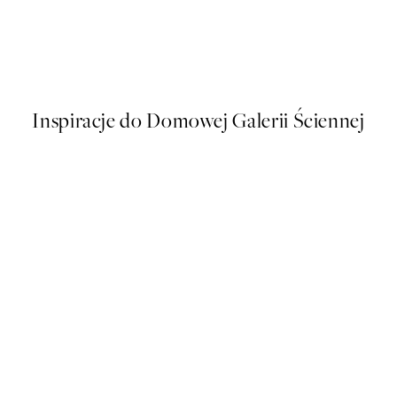
50%*
g off Gloucester Plakat
Surfer Beach Plakat
Od 48,50 zł
97 zł
Inspiracje do Domowej Galerii Ściennej