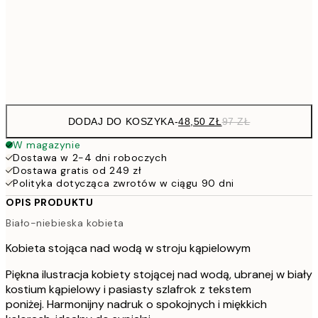
7
50x70 cm
15
Frame
options
DODAJ DO KOSZYKA
-
48,50 ZŁ
97 ZŁ
W magazynie
Dostawa w 2-4 dni roboczych
Dostawa gratis od 249 zł
Polityka dotycząca zwrotów w ciągu 90 dni
OPIS PRODUKTU
Biało-niebieska kobieta
Kobieta stojąca nad wodą w stroju kąpielowym
Piękna ilustracja kobiety stojącej nad wodą, ubranej w biały
kostium kąpielowy i pasiasty szlafrok z tekstem
poniżej. Harmonijny nadruk o spokojnych i miękkich