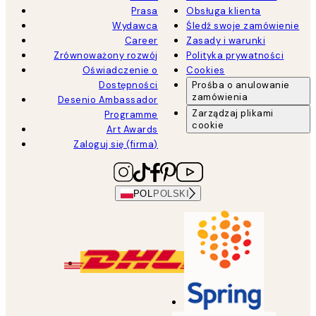
Prasa
Obsługa klienta
Wydawca
Śledź swoje zamówienie
Career
Zasady i warunki
Zrównoważony rozwój
Polityka prywatności
Oświadczenie o
Cookies
Dostępności
Prośba o anulowanie
zamówienia
Desenio Ambassador
Zarządzaj plikami
Programme
cookie
Art Awards
Zaloguj się (firma)
POL
POLSKI