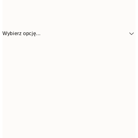
Wybierz opcję...
48,5
30x40 cm