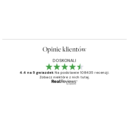
Opinie klientów
DOSKONALI
4.4 na 5 gwiazdek
Na podstawie 108435 recenzji.
Zobacz niektóre z nich tutaj.
Zweryfikowany kupujący
Opinie
klientów
Excellent quality at a nice price