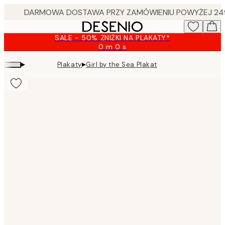
Skip
to
main
SALE - 50% ZNIŻKI NA PLAKATY*
content.
0 m
0 s
Ważny
do:
▸
▸
Plakaty
Girl by the Sea Plakat
2026-
08-
09
Product