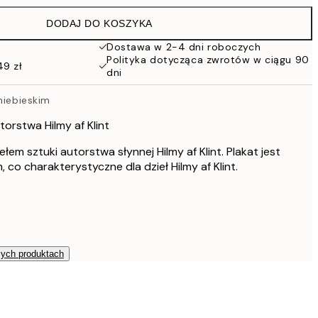
86 zł
DODAJ DO KOSZYKA
54 zł
108 zł
Dostawa w 2-4 dni roboczych
Polityka dotycząca zwrotów w ciągu 90
76 zł
49 zł
dni
152 zł
103 zł
niebieskim
206 zł
orstwa Hilmy af Klint
łem sztuki autorstwa słynnej Hilmy af Klint. Plakat jest
 co charakterystyczne dla dzieł Hilmy af Klint.
zych produktach