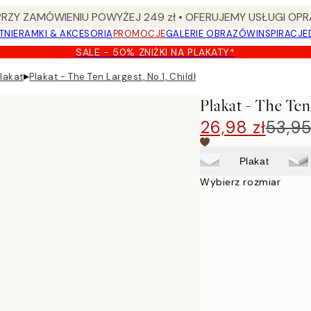
Y ZAMÓWIENIU POWYŻEJ 249 zł • OFERUJEMY USŁUGI OPR
TNIE
RAMKI & AKCESORIA
PROMOCJE
GALERIE OBRAZÓW
INSPIRACJE
SALE - 50% ZNIŻKI NA PLAKATY*
▸
Plakat
Plakat - The Ten Largest, No.1, Childhood by Hilma af Klint
Plakat - The Ten
26,98 zł
53,95
Plakat
Wybierz rozmiar