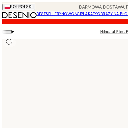
Skip
DARMOWA DOSTAWA PRZ
POL
POLSKI
to
BESTSELLERY
NOWOŚCI
PLAKATY
OBRAZY NA PŁÓ
main
content.
▸
Hilma af Klint 