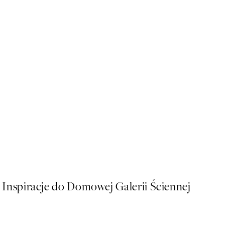
-70%
Outlet
Plakat - Altarpiece, No.1 by 
Od 16,18 zł
53,95 zł
Inspiracje do Domowej Galerii Ściennej