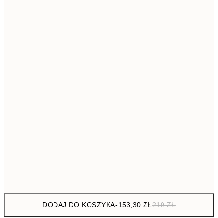
293,3
50x70 cm
41
Brak ramki
DODAJ DO KOSZYKA
-
153,30 ZŁ
219 ZŁ