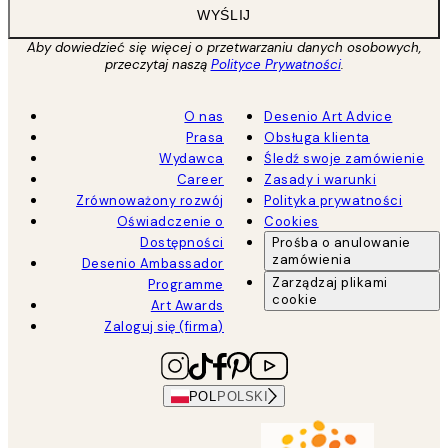
WYŚLIJ
Aby dowiedzieć się więcej o przetwarzaniu danych osobowych,
przeczytaj naszą
Polityce Prywatności
.
O nas
Desenio Art Advice
Prasa
Obsługa klienta
Wydawca
Śledź swoje zamówienie
Career
Zasady i warunki
Zrównoważony rozwój
Polityka prywatności
Oświadczenie o
Cookies
Dostępności
Prośba o anulowanie
zamówienia
Desenio Ambassador
Zarządzaj plikami
Programme
cookie
Art Awards
Zaloguj się (firma)
POL
POLSKI