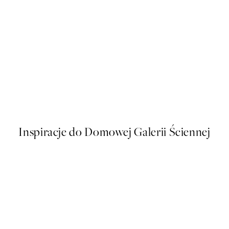
50%*
Traces of Light No2 Plakat
Od 32,23 zł
64,45 zł
Inspiracje do Domowej Galerii Ściennej