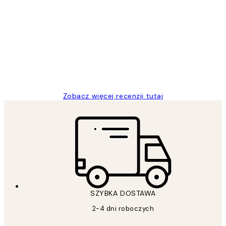
Opinie
klientów
Excellent quality at a nice price
20 kwi
Magdalena B
Zobacz więcej recenzji tutaj
SZYBKA DOSTAWA
2-4 dni roboczych