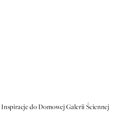
50%*
Dogue No2 Plakat
Od 16 zł
32 zł
Inspiracje do Domowej Galerii Ściennej