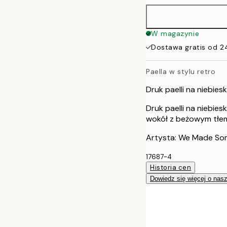
40x50 cm
W magazynie
Dostawa gratis od 2
50x70 cm
Paella w stylu retro
Druk paelli na niebie
Druk paelli na niebi
wokół z beżowym tłem.
Artysta: We Made So
17687-4
Historia cen
Dowiedz się więcej o nas