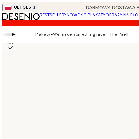
Skip
DARMOWA DOSTAWA PRZ
POL
POLSKI
to
BESTSELLERY
NOWOŚCI
PLAKATY
OBRAZY NA PŁÓ
main
content.
▸
▸
Plakaty
We made something nice - The Paella Pla