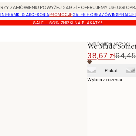
Y ZAMÓWIENIU POWYŻEJ 249 zł • OFERUJEMY USŁUGI OPR
TNIE
RAMKI & AKCESORIA
PROMOCJE
GALERIE OBRAZÓW
INSPIRACJE
SALE - 50% ZNIŻKI NA PLAKATY*
kat
WYRÓŻNIENI ARTYŚCI
We Made Somethi
38,67 zł
64,45
Plakat
Wybierz rozmiar