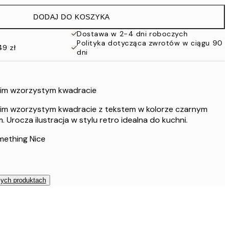
97 zł
DODAJ DO KOSZYKA
71,40 zł
119 zł
Dostawa w 2-4 dni roboczych
Polityka dotycząca zwrotów w ciągu 90
91,20 zł
49 zł
dni
152 zł
skim wzorzystym kwadracie
eskim wzorzystym kwadracie z tekstem w kolorze czarnym
 Urocza ilustracja w stylu retro idealna do kuchni.
mething Nice
zych produktach