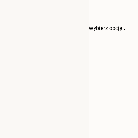
Wybierz opcję...
Frame
21x30 cm
options
30x40 cm