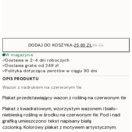
15
Frame
options
DODAJ DO KOSZYKA
-
25,80 ZŁ
86 ZŁ
W magazynie
Dostawa w 2-4 dni roboczych
Dostawa gratis od 249 zł
Polityka dotycząca zwrotów w ciągu 90 dni
OPIS PRODUKTU
Wazon z nadrukiem na czerwonym tle
Plakat przedstawiający wazon z rośliną na czerwonym tle
Plakat z kwadratowym, wzorzystym wazonem i biało-
niebieską rośliną w środku na czerwonym tle. Pod i nad
grafiką umieszczono tekst napisany białą
czcionką. Kolorowy plakat z motywem artystycznym.