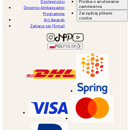
Dostępności
Prośba o anulowanie
zamówienia
Desenio Ambassador
Zarządzaj plikami
Programme
cookie
Art Awards
Zaloguj się (firma)
POL
POLSKI