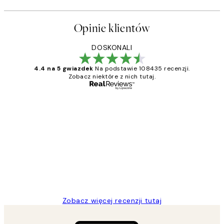
Opinie klientów
DOSKONALI
4.4 na 5 gwiazdek
Na podstawie 108435 recenzji.
Zobacz niektóre z nich tutaj.
Zweryfikowany kupujący
Opinie
klientów
Excellent quality at a nice price
20 kwi
Magdalena B
Zobacz więcej recenzji tutaj