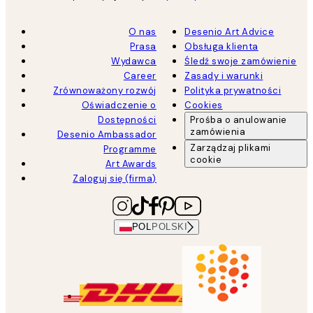
O nas
Desenio Art Advice
Prasa
Obsługa klienta
Wydawca
Śledź swoje zamówienie
Career
Zasady i warunki
Zrównoważony rozwój
Polityka prywatności
Oświadczenie o
Cookies
Dostępności
Prośba o anulowanie
zamówienia
Desenio Ambassador
Zarządzaj plikami
Programme
cookie
Art Awards
Zaloguj się (firma)
POL
POLSKI