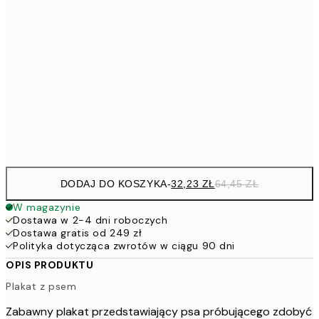
32,2
21x30 cm
64,
48,5
30x40 cm
7
50x70 cm
15
Frame
options
DODAJ DO KOSZYKA
-
32,23 ZŁ
64,45 ZŁ
W magazynie
Dostawa w 2-4 dni roboczych
Dostawa gratis od 249 zł
Polityka dotycząca zwrotów w ciągu 90 dni
OPIS PRODUKTU
Plakat z psem
Zabawny plakat przedstawiający psa próbującego zdobyć