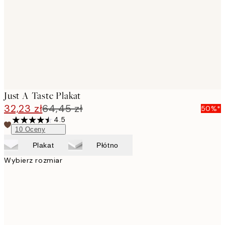
Just A Taste Plakat
32,23 zł
64,45 zł
50%*
4.5
10
Oceny
Plakat
Płótno
Wybierz rozmiar