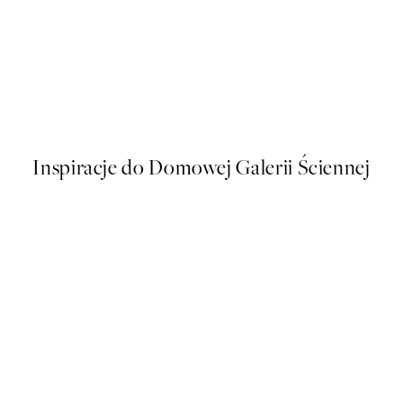
50%*
Dogue No3 Plakat
Od 16 zł
32 zł
Inspiracje do Domowej Galerii Ściennej