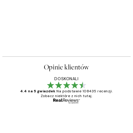
Opinie klientów
DOSKONALI
4.4 na 5 gwiazdek
Na podstawie 108435 recenzji.
Zobacz niektóre z nich tutaj.
Zweryfikowany kupujący
Opinie
klientów
Excellent quality at a nice price