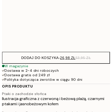
4
30x40 cm
7
50x70 cm
15
Frame
options
DODAJ DO KOSZYKA
-
26,98 ZŁ
53,95 ZŁ
W magazynie
Dostawa w 2-4 dni roboczych
Dostawa gratis od 249 zł
Polityka dotycząca zwrotów w ciągu 90 dni
OPIS PRODUKTU
Ptaki o zachodzie słońca
Ilustracja graficzna z czerwoną i beżową plażą, czarnymi
ptakami i jasnobeżowym kołem