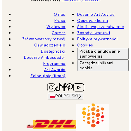
O nas
Desenio Art Advice
Prasa
Obsługa klienta
Wydawca
Śledź swoje zamówienie
Career
Zasady i warunki
Zrównoważony rozwój
Polityka prywatności
Oświadczenie o
Cookies
Dostępności
Prośba o anulowanie
zamówienia
Desenio Ambassador
Zarządzaj plikami
Programme
cookie
Art Awards
Zaloguj się (firma)
POL
POLSKI