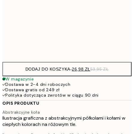
4
30x40 cm
7
50x70 cm
15
Frame
options
DODAJ DO KOSZYKA
-
26,98 ZŁ
53,95 ZŁ
W magazynie
Dostawa w 2-4 dni roboczych
Dostawa gratis od 249 zł
Polityka dotycząca zwrotów w ciągu 90 dni
OPIS PRODUKTU
Abstrakcyjne koła
Ilustracja graficzna z abstrakcyjnymi półkolami i kołami w
ciepłych kolorach na różowym tle.