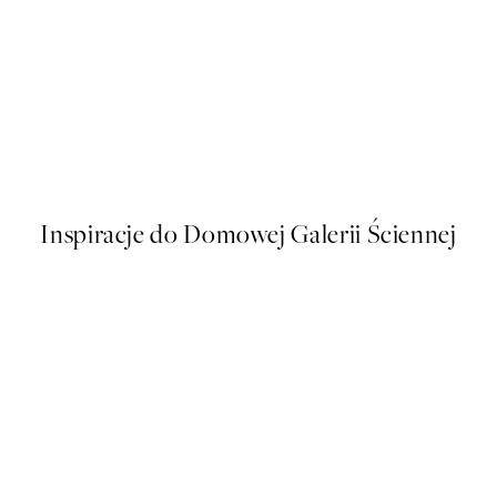
50%*
Hug of Roses Plakat
Od 32,23 zł
64,45 zł
Inspiracje do Domowej Galerii Ściennej