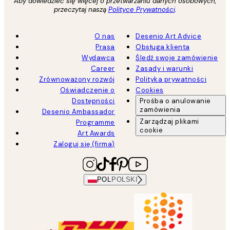
Aby dowiedzieć się więcej o przetwarzaniu danych osobowych,
przeczytaj naszą
Polityce Prywatności
.
O nas
Desenio Art Advice
Prasa
Obsługa klienta
Wydawca
Śledź swoje zamówienie
Career
Zasady i warunki
Zrównoważony rozwój
Polityka prywatności
Oświadczenie o
Cookies
Dostępności
Prośba o anulowanie
zamówienia
Desenio Ambassador
Zarządzaj plikami
Programme
cookie
Art Awards
Zaloguj się (firma)
POL
POLSKI