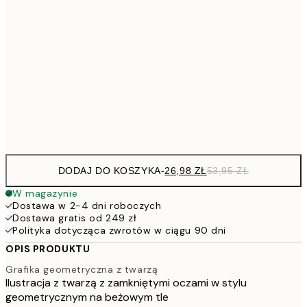
53,
4
30x40 cm
7
50x70 cm
15
Frame
options
DODAJ DO KOSZYKA
-
26,98 ZŁ
53,95 ZŁ
W magazynie
Dostawa w 2-4 dni roboczych
Dostawa gratis od 249 zł
Polityka dotycząca zwrotów w ciągu 90 dni
OPIS PRODUKTU
Grafika geometryczna z twarzą
Ilustracja z twarzą z zamkniętymi oczami w stylu
geometrycznym na beżowym tle