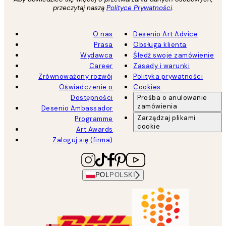
przeczytaj naszą
Polityce Prywatności
.
O nas
Desenio Art Advice
Prasa
Obsługa klienta
Wydawca
Śledź swoje zamówienie
Career
Zasady i warunki
Zrównoważony rozwój
Polityka prywatności
Oświadczenie o
Cookies
Dostępności
Prośba o anulowanie
zamówienia
Desenio Ambassador
Zarządzaj plikami
Programme
cookie
Art Awards
Zaloguj się (firma)
POL
POLSKI