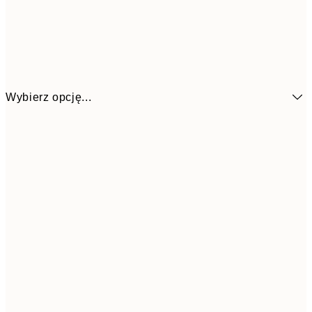
Wybierz opcję...
26,9
21x30 cm