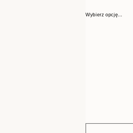
Wybierz opcję...
Frame
21x30 cm
options
30x40 cm