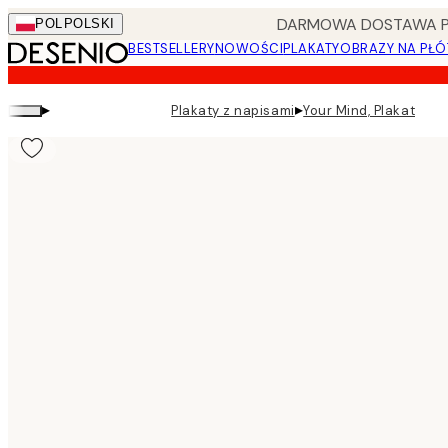
Skip
DARMOWA DOSTAWA PRZ
POL
POLSKI
to
BESTSELLERY
NOWOŚCI
PLAKATY
OBRAZY NA PŁÓ
main
content.
▸
▸
Plakaty z napisami
Your Mind, Plakat