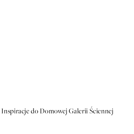
50%*
Howdy Honey Plakat
Od 32,23 zł
64,45 zł
Inspiracje do Domowej Galerii Ściennej