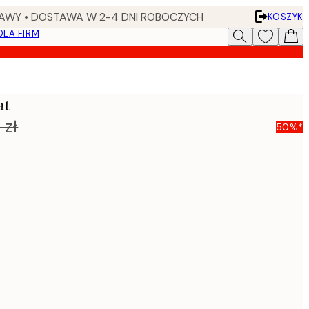
AWY • DOSTAWA W 2-4 DNI ROBOCZYCH
KOSZYK
DLA FIRM
at
 zł
50%*