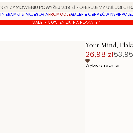
Y ZAMÓWIENIU POWYŻEJ 249 zł • OFERUJEMY USŁUGI OPR
TNIE
RAMKI & AKCESORIA
PROMOCJE
GALERIE OBRAZÓW
INSPIRACJE
SALE - 50% ZNIŻKI NA PLAKATY*
Your Mind, Plak
26,98 zł
53,95
Wybierz rozmiar