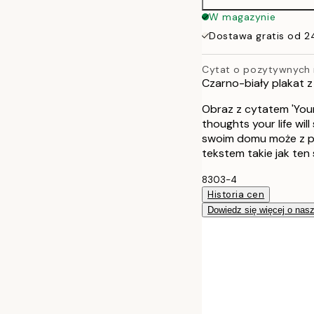
40x50 cm
W magazynie
Dostawa gratis od 2
50x70 cm
Cytat o pozytywnych
Czarno-biały plakat 
Obraz z cytatem 'Your 
thoughts your life wil
swoim domu może z po
tekstem takie jak ten
8303-4
Historia cen
Dowiedz się więcej o nas