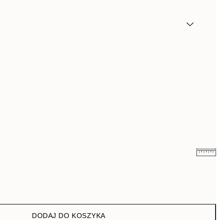
26,98 zł
53,95 zł
43 zł
86 zł
DODAJ DO KOSZYKA
54 zł