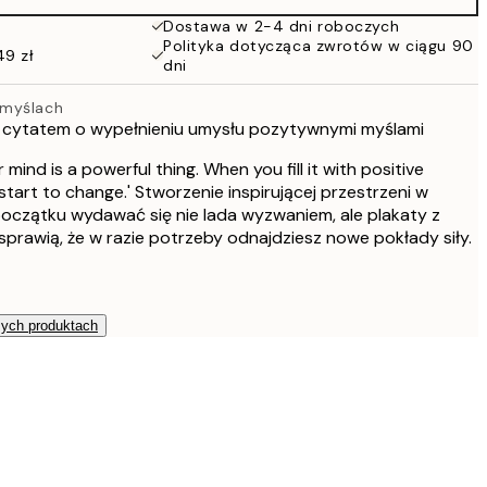
108 zł
Dostawa w 2-4 dni roboczych
Polityka dotycząca zwrotów w ciągu 90
76 zł
49 zł
dni
152 zł
 myślach
z cytatem o wypełnieniu umysłu pozytywnymi myślami
mind is a powerful thing. When you fill it with positive
l start to change.' Stworzenie inspirującej przestrzeni w
czątku wydawać się nie lada wyzwaniem, ale plakaty z
 sprawią, że w razie potrzeby odnajdziesz nowe pokłady siły.
zych produktach