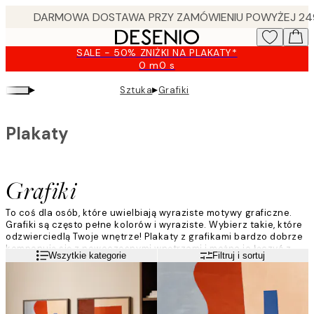
Skip
to
main
SALE - 50% ZNIŻKI NA PLAKATY*
content.
0 m
0 s
Ważny
do:
▸
▸
Sztuka
Grafiki
2026-
08-
09
Plakaty
Grafiki
To coś dla osób, które uwielbiają wyraziste motywy graficzne.
Grafiki są często pełne kolorów i wyraziste. Wybierz takie, które
odzwierciedlą Twoje wnętrze! Plakaty z grafikami bardzo dobrze
komponują się z nowoczesnymi wnętrzami i można je łączyć z
Czytaj więcej
Wszytkie kategorie
Filtruj i sortuj
typografią lub fotografią artystyczną – wystarczy dać pole do
popisu swojej wyobraźni.