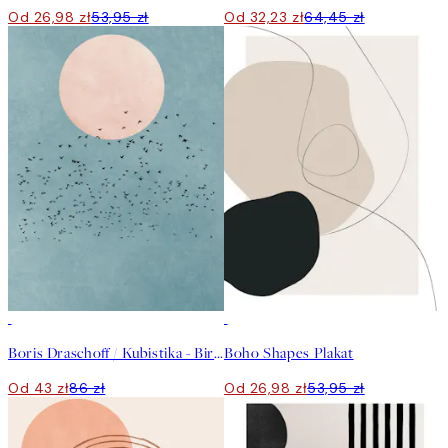
Od 26,98 zł
53,95 zł
Od 32,23 zł
64,45 zł
50%*
50%*
Boris Draschoff / Kubistika - Birds Fly Away Plakat
Boho Shapes Plakat
Od 43 zł
86 zł
Od 26,98 zł
53,95 zł