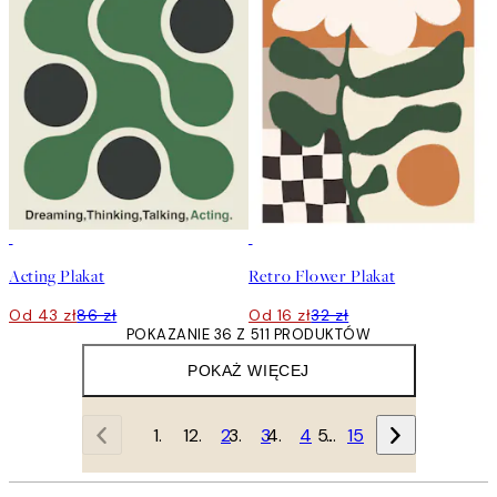
50%*
50%*
Acting Plakat
Retro Flower Plakat
Od 43 zł
86 zł
Od 16 zł
32 zł
POKAZANIE 36 Z 511 PRODUKTÓW
POKAŻ WIĘCEJ
1
2
3
4
…
15