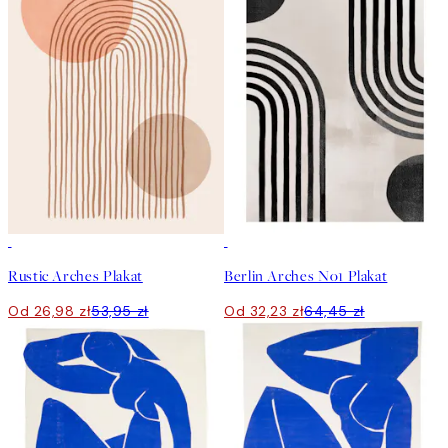
50%*
50%*
Rustic Arches Plakat
Berlin Arches No1 Plakat
Od 26,98 zł
53,95 zł
Od 32,23 zł
64,45 zł