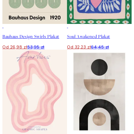
50%*
50%*
Bauhaus Design Swirls Plakat
Soul Awakened Plakat
Od 26,98 zł
53,95 zł
Od 32,23 zł
64,45 zł