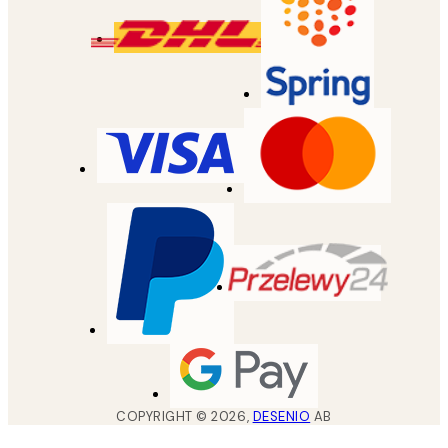
COPYRIGHT ©
2026
,
DESENIO
AB