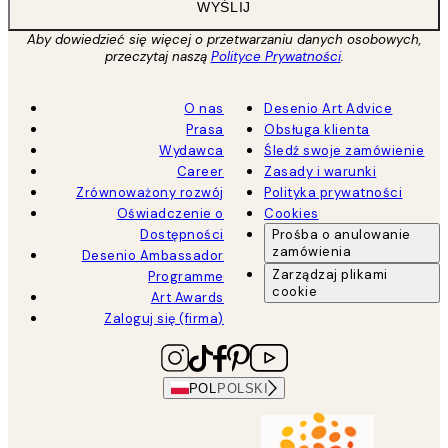
WYŚLIJ
Aby dowiedzieć się więcej o przetwarzaniu danych osobowych,
przeczytaj naszą
Polityce Prywatności
.
O nas
Desenio Art Advice
Prasa
Obsługa klienta
Wydawca
Śledź swoje zamówienie
Career
Zasady i warunki
Zrównoważony rozwój
Polityka prywatności
Oświadczenie o
Cookies
Dostępności
Prośba o anulowanie
zamówienia
Desenio Ambassador
Zarządzaj plikami
Programme
cookie
Art Awards
Zaloguj się (firma)
POL
POLSKI