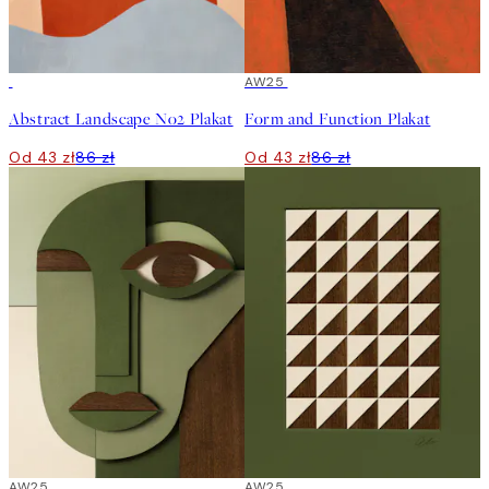
50%*
50%*
AW25
Abstract Landscape No2 Plakat
Form and Function Plakat
Od 43 zł
86 zł
Od 43 zł
86 zł
50%*
AW25
50%*
AW25