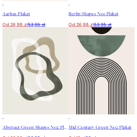
50%*
50%*
Aarhus Plakat
Berlin Shapes No1 Plakat
Od 26,98 zł
53,95 zł
Od 26,98 zł
53,95 zł
50%*
50%*
Abstract Green Shapes No2 Plakat
Mid Century Green No2 Plakat