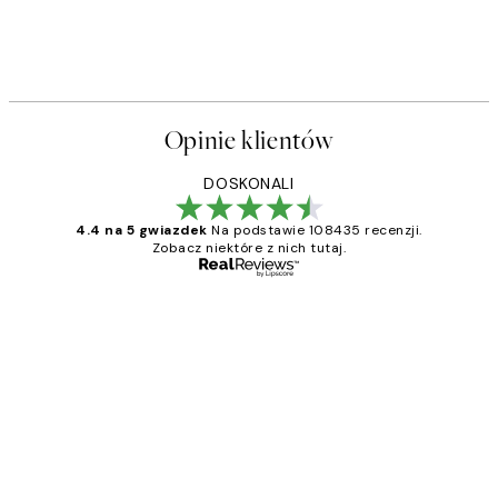
Opinie klientów
DOSKONALI
4.4 na 5 gwiazdek
Na podstawie 108435 recenzji.
Zobacz niektóre z nich tutaj.
Zweryfikowany kupujący
Opinie
klientów
Excellent quality at a nice price
20 kwi
Magdalena B