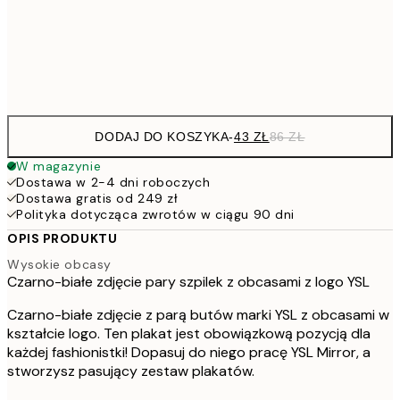
15
Frame
options
DODAJ DO KOSZYKA
-
43 ZŁ
86 ZŁ
W magazynie
Dostawa w 2-4 dni roboczych
Dostawa gratis od 249 zł
Polityka dotycząca zwrotów w ciągu 90 dni
OPIS PRODUKTU
Wysokie obcasy
Czarno-białe zdjęcie pary szpilek z obcasami z logo YSL
Czarno-białe zdjęcie z parą butów marki YSL z obcasami w
kształcie logo. Ten plakat jest obowiązkową pozycją dla
każdej fashionistki! Dopasuj do niego pracę YSL Mirror, a
stworzysz pasujący zestaw plakatów.