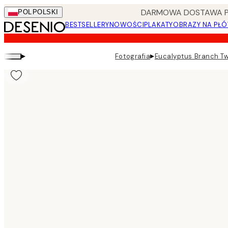
Skip
DARMOWA DOSTAWA PRZ
POL
POLSKI
to
BESTSELLERY
NOWOŚCI
PLAKATY
OBRAZY NA PŁÓ
main
content.
▸
▸
Fotografia
Eucalyptus Branch Tw