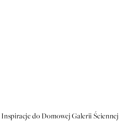
50%*
Striped Coffee Cup Plakat
Od 26,98 zł
53,95 zł
Inspiracje do Domowej Galerii Ściennej