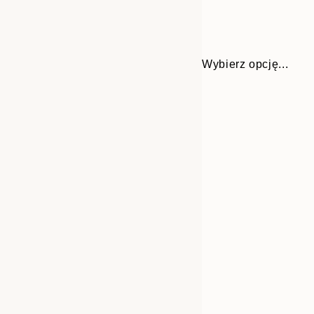
Wybierz opcję...
Frame
21x30 cm
options
30x40 cm