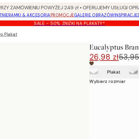
Y ZAMÓWIENIU POWYŻEJ 249 zł • OFERUJEMY USŁUGI OPR
TNIE
RAMKI & AKCESORIA
PROMOCJE
GALERIE OBRAZÓW
INSPIRACJE
SALE - 50% ZNIŻKI NA PLAKATY*
o Plakat
Eucalyptus Bra
26,98 zł
53,95
Plakat
Wybierz rozmiar