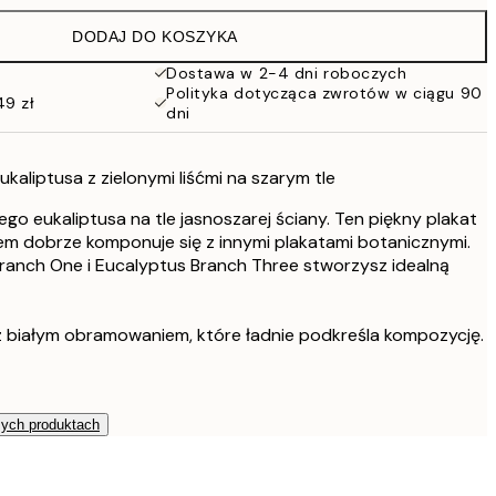
86 zł
DODAJ DO KOSZYKA
76 zł
152 zł
Dostawa w 2-4 dni roboczych
Polityka dotycząca zwrotów w ciągu 90
49 zł
dni
eukaliptusa z zielonymi liśćmi na szarym tle
ego eukaliptusa na tle jasnoszarej ściany. Ten piękny plakat
em dobrze komponuje się z innymi plakatami botanicznymi.
ranch One i Eucalyptus Branch Three stworzysz idealną
 białym obramowaniem, które ładnie podkreśla kompozycję.
zych produktach