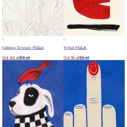
50%*
50%*
Ginkgo Texture Plakat
What Plakat
Od 43 zł
86 zł
Od 16 zł
32 zł