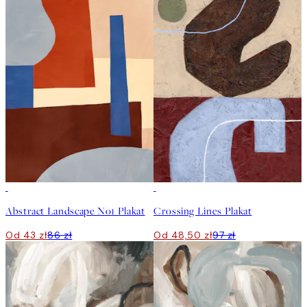
50%*
50%*
Abstract Landscape No1 Plakat
Crossing Lines Plakat
Od 43 zł
86 zł
Od 48,50 zł
97 zł