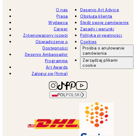
O nas
Desenio Art Advice
Prasa
Obsługa klienta
Wydawca
Śledź swoje zamówienie
Career
Zasady i warunki
Zrównoważony rozwój
Polityka prywatności
Oświadczenie o
Cookies
Dostępności
Prośba o anulowanie
zamówienia
Desenio Ambassador
Zarządzaj plikami
Programme
cookie
Art Awards
Zaloguj się (firma)
POL
POLSKI