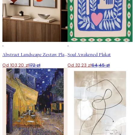
-40%
50%*
Abstract Landscape Zestaw Plakatów
Soul Awakened Plakat
Od 103,20 zł
172 zł
Od 32,23 zł
64,45 zł