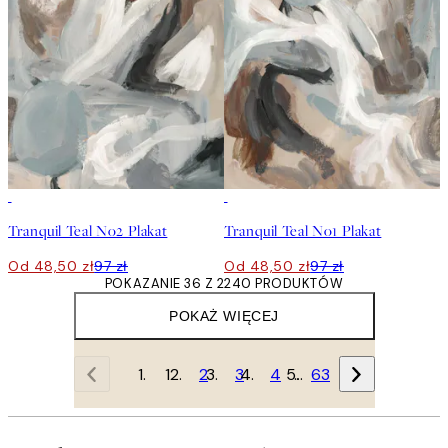
50%*
50%*
Tranquil Teal No2 Plakat
Tranquil Teal No1 Plakat
Od 48,50 zł
97 zł
Od 48,50 zł
97 zł
POKAZANIE 36 Z 2240 PRODUKTÓW
POKAŻ WIĘCEJ
1
2
3
4
…
63