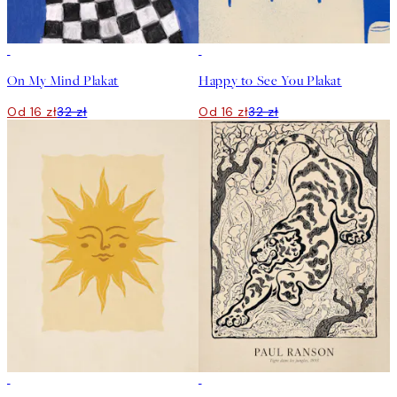
50%*
50%*
On My Mind Plakat
Happy to See You Plakat
Od 16 zł
32 zł
Od 16 zł
32 zł
50%*
50%*