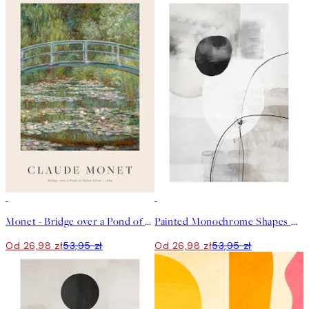
50%*
50%*
Monet - Bridge over a Pond of Water Lilies Plakat
Painted Monochrome Shapes No2 Plakat
Od 26,98 zł
53,95 zł
Od 26,98 zł
53,95 zł