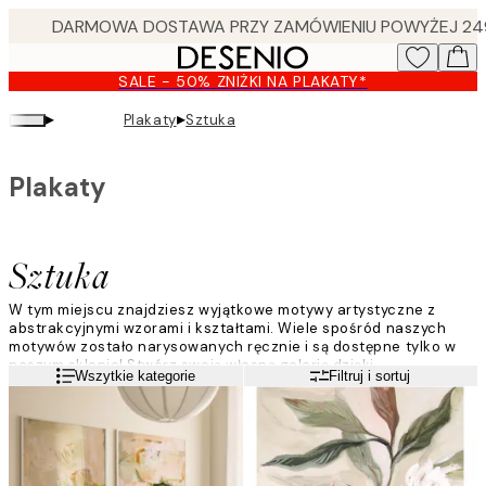
Skip
to
main
SALE - 50% ZNIŻKI NA PLAKATY*
content.
▸
▸
Plakaty
Sztuka
Plakaty
Sztuka
W tym miejscu znajdziesz wyjątkowe motywy artystyczne z
abstrakcyjnymi wzorami i kształtami. Wiele spośród naszych
motywów zostało narysowanych ręcznie i są dostępne tylko w
naszym sklepie! Stwórz swoją własną galerię dzięki
Czytaj więcej
Wszytkie kategorie
Filtruj i sortuj
nowoczesnym i przystępnym cenowo plakatom artystycznym ze
sklepu Desenio.