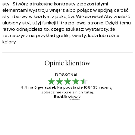
styl. Stwórz atrakcyjne kontrasty z pozostałymi
elementami wystroju wnętrz albo połącz w spójną całość
styl i barwy w każdym z pokojów. Wskazówka! Aby znaleźć
ulubiony styl, użyj funkcji filtra po lewej stronie. Dzięki temu
łatwo odnajdziesz to, czego szukasz: wystarczy, że
zaznaczysz na przykład grafiki, kwiaty, ludzi lub różne
kolory.
Opinie klientów
DOSKONALI
4.4 na 5 gwiazdek
Na podstawie 108435 recenzji.
Zobacz niektóre z nich tutaj.
Zweryfikowany kupujący
Opinie
klientów
Excellent quality at a nice price