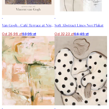
50%*
50%*
Van Gogh - Café Terrace at Night Plakat
Soft Abstract Lines No1 Plakat
Od 26,98 zł
53,95 zł
Od 32,23 zł
64,45 zł
50%*
50%*