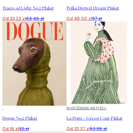
Traces of Light No2 Plakat
Polka Dotted Dream Plakat
Od 32,23 zł
64,45 zł
Od 48,50 zł
97 zł
50%*
40%*
WYRÓŻNIENI ARTYŚCI
Dogue No2 Plakat
La Poire - Green Coat Plakat
Od 16 zł
32 zł
Od 32,37 zł
53,95 zł