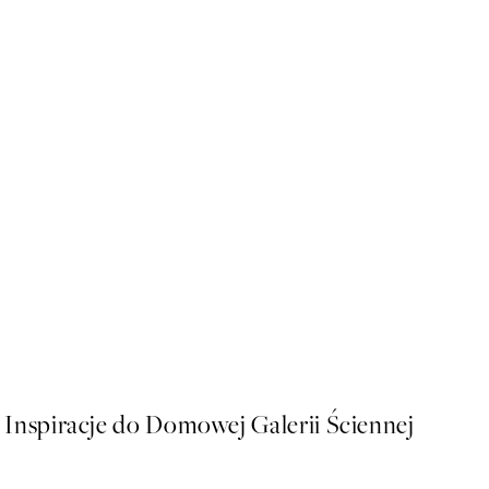
50%*
Aquarelle Flower Plakat
Od 16 zł
32 zł
Inspiracje do Domowej Galerii Ściennej