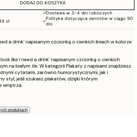
DODAJ DO KOSZYKA
Dostawa w 2-4 dni roboczych
Polityka dotycząca zwrotów w ciągu 90
49 zł
dni
 need a drink' napisanym czcionką o cienkich liniach w kolorze
look like I need a drink' napisanym czcionką o cienkich
nym na białym tle. W kategorii Plakaty z napisami znajdziesz
nymi cytatami, zarówno humorystycznymi, jak i
ny styl, jeśli szukasz plakatów, dzięki którym
e wnętrza.
zych produktach