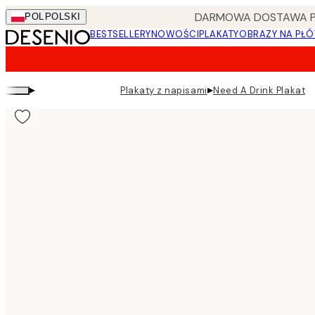
Skip
DARMOWA DOSTAWA PRZ
POL
POLSKI
to
BESTSELLERY
NOWOŚCI
PLAKATY
OBRAZY NA PŁÓ
main
content.
▸
▸
Plakaty z napisami
Need A Drink Plakat