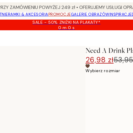
Y ZAMÓWIENIU POWYŻEJ 249 zł • OFERUJEMY USŁUGI OPR
TNIE
RAMKI & AKCESORIA
PROMOCJE
GALERIE OBRAZÓW
INSPIRACJE
SALE - 50% ZNIŻKI NA PLAKATY*
0 m
0 s
Ważny
do:
2026-
08-
Need A Drink Pl
09
26,98 zł
53,95
Wybierz rozmiar