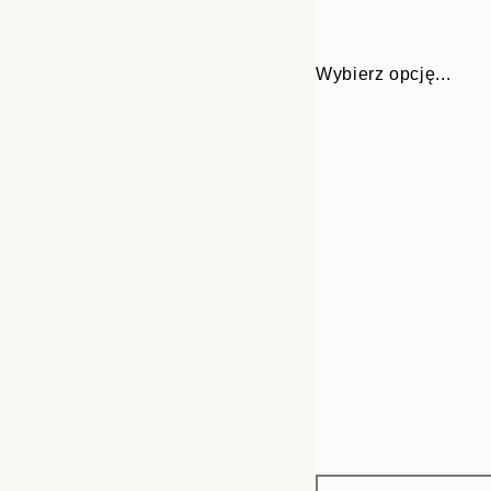
Wybierz opcję...
Frame
21x30 cm
options
30x40 cm