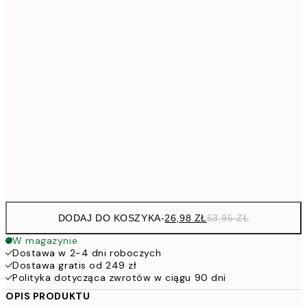
5
40x50 cm
10
5
50x50 cm
10
7
50x70 cm
15
10
70x100 cm
20
Frame
options
DODAJ DO KOSZYKA
-
26,98 ZŁ
53,95 ZŁ
W magazynie
Dostawa w 2-4 dni roboczych
Dostawa gratis od 249 zł
Polityka dotycząca zwrotów w ciągu 90 dni
OPIS PRODUKTU