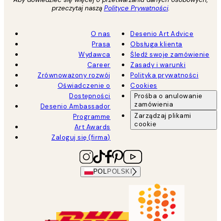
przeczytaj naszą
Polityce Prywatności
.
O nas
Desenio Art Advice
Prasa
Obsługa klienta
Wydawca
Śledź swoje zamówienie
Career
Zasady i warunki
Zrównoważony rozwój
Polityka prywatności
Oświadczenie o
Cookies
Dostępności
Prośba o anulowanie
zamówienia
Desenio Ambassador
Zarządzaj plikami
Programme
cookie
Art Awards
Zaloguj się (firma)
POL
POLSKI