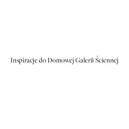
50%*
Pizza All Week Plakat
Od 43 zł
86 zł
Inspiracje do Domowej Galerii Ściennej