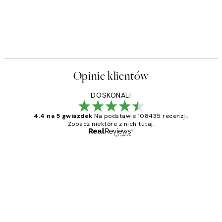
Opinie klientów
DOSKONALI
4.4 na 5 gwiazdek
Na podstawie 108435 recenzji.
Zobacz niektóre z nich tutaj.
Zweryfikowany kupujący
Opinie
klientów
Excellent quality at a nice price
20 kwi