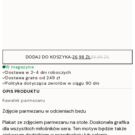
7
50x70 cm
15
Frame
options
DODAJ DO KOSZYKA
-
26,98 ZŁ
53,95 ZŁ
W magazynie
Dostawa w 2-4 dni roboczych
Dostawa gratis od 249 zł
Polityka dotycząca zwrotów w ciągu 90 dni
OPIS PRODUKTU
Kawałek parmezanu
Zdjęcie parmezanu w odcieniach beżu
Plakat ze zdjęciem parmezanu na stole. Doskonała grafika
dla wszystkich miłośników sera. Ten motyw będzie także
ciekawym dodatkiem w przedpokoju lub salonie.