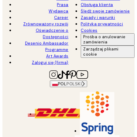
Prasa
Obsługa klienta
Wydawca
Śledź swoje zamówienie
Career
Zasady i warunki
Zrównoważony rozwój
Polityka prywatności
Oświadczenie o
Cookies
Dostępności
Prośba o anulowanie
zamówienia
Desenio Ambassador
Zarządzaj plikami
Programme
cookie
Art Awards
Zaloguj się (firma)
POL
POLSKI