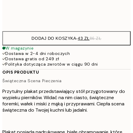
Frame
options
DODAJ DO KOSZYKA
-
43 ZŁ
86 ZŁ
W magazynie
Dostawa w 2-4 dni roboczych
Dostawa gratis od 249 zł
Polityka dotycząca zwrotów w ciągu 90 dni
OPIS PRODUKTU
Świąteczna Scena Pieczenia
Przytulny plakat przedstawiający stół przygotowany do
wypieku pierników. Widać na nim ciasto, świąteczne
foremki, wałek i miski z mąką i przyprawami. Ciepła scena
świąteczna do Twojej kuchni lub jadalni.
Plakat posiada nadrukowane, białe obramowanie, które