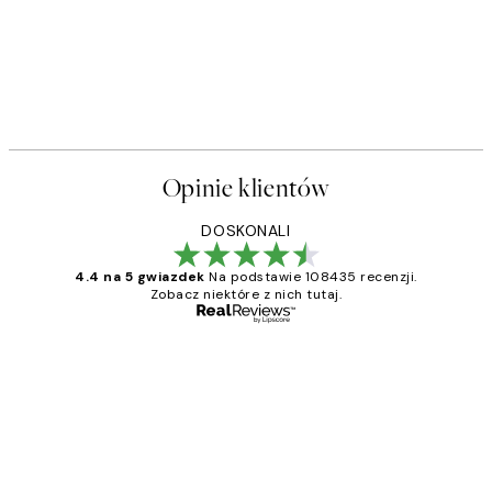
Opinie klientów
DOSKONALI
4.4 na 5 gwiazdek
Na podstawie 108435 recenzji.
Zobacz niektóre z nich tutaj.
Zweryfikowany kupujący
Opinie
klientów
Excellent quality at a nice price