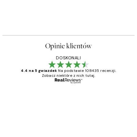
Opinie klientów
DOSKONALI
4.4 na 5 gwiazdek
Na podstawie 108435 recenzji.
Zobacz niektóre z nich tutaj.
Zweryfikowany kupujący
Opinie
klientów
Excellent quality at a nice price
20 kwi
Magdalena B