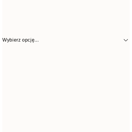
Wybierz opcję...
4
30x40 cm