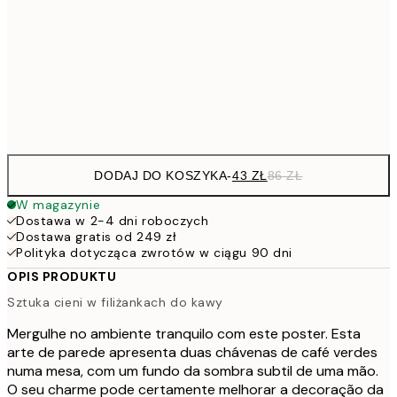
7
50x70 cm
15
Frame
options
DODAJ DO KOSZYKA
-
43 ZŁ
86 ZŁ
W magazynie
Dostawa w 2-4 dni roboczych
Dostawa gratis od 249 zł
Polityka dotycząca zwrotów w ciągu 90 dni
OPIS PRODUKTU
Sztuka cieni w filiżankach do kawy
Mergulhe no ambiente tranquilo com este poster. Esta
arte de parede apresenta duas chávenas de café verdes
numa mesa, com um fundo da sombra subtil de uma mão.
O seu charme pode certamente melhorar a decoração da