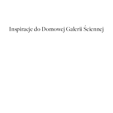
Happy Place Plakat
Od 16 zł
32 zł
Inspiracje do Domowej Galerii Ściennej