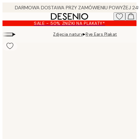
Skip
to
main
SALE - 50% ZNIŻKI NA PLAKATY*
content.
▸
▸
Zdjęcia natury
Rye Ears Plakat
Product
images