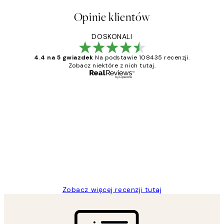
Opinie klientów
DOSKONALI
4.4 na 5 gwiazdek
Na podstawie 108435 recenzji.
Zobacz niektóre z nich tutaj.
Zweryfikowany kupujący
Opinie
klientów
Excellent quality at a nice price
20 kwi
Magdalena B
Zobacz więcej recenzji tutaj