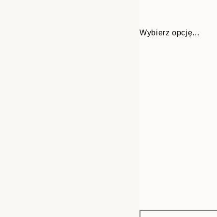
Wybierz opcję...
Frame
50x70 cm
options