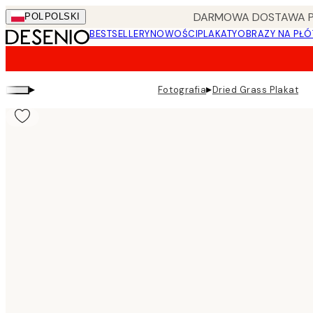
Skip
DARMOWA DOSTAWA PRZ
POL
POLSKI
to
BESTSELLERY
NOWOŚCI
PLAKATY
OBRAZY NA PŁÓ
main
content.
▸
▸
Fotografia
Dried Grass Plakat