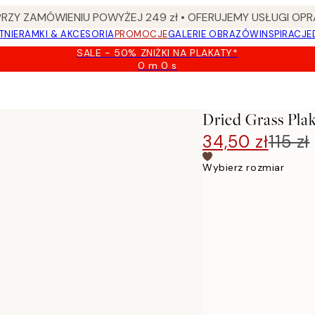
Y ZAMÓWIENIU POWYŻEJ 249 zł • OFERUJEMY USŁUGI OPR
TNIE
RAMKI & AKCESORIA
PROMOCJE
GALERIE OBRAZÓW
INSPIRACJE
SALE - 50% ZNIŻKI NA PLAKATY*
0 m
0 s
Ważny
do:
2026-
08-
Dried Grass Pla
09
34,50 zł
115 zł
Wybierz rozmiar