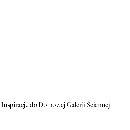
-70%
Outlet
Footprints on Sandy Shore 
Od 25,80 zł
86 zł
Inspiracje do Domowej Galerii Ściennej