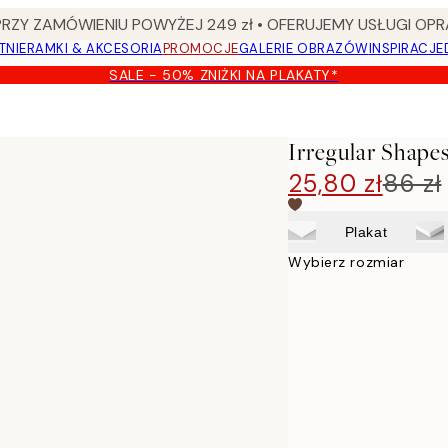
Y ZAMÓWIENIU POWYŻEJ 249 zł • OFERUJEMY USŁUGI OPR
TNIE
RAMKI & AKCESORIA
PROMOCJE
GALERIE OBRAZÓW
INSPIRACJE
SALE - 50% ZNIŻKI NA PLAKATY*
Irregular Shape
25,80 zł
86 zł
Plakat
Wybierz rozmiar