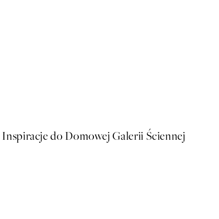
40%*
Tracie Andrews - Cyra Plak
Od 58,20 zł
97 zł
Inspiracje do Domowej Galerii Ściennej