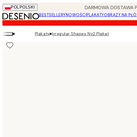
Skip
DARMOWA DOSTAWA PRZ
POL
POLSKI
to
BESTSELLERY
NOWOŚCI
PLAKATY
OBRAZY NA PŁÓ
main
content.
▸
▸
Plakaty
Irregular Shapes No2 Plakat