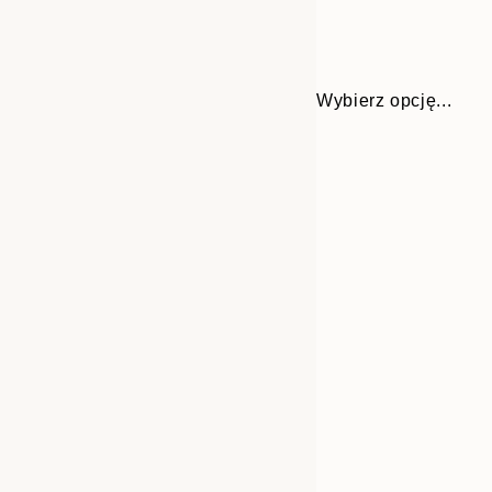
Wybierz opcję...
Frame
30x40 cm
options