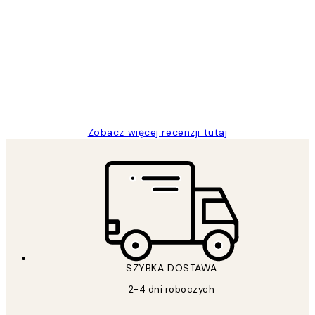
Opinie
klientów
Excellent quality at a nice price
20 kwi
Magdalena B
Zobacz więcej recenzji tutaj
SZYBKA DOSTAWA
2-4 dni roboczych