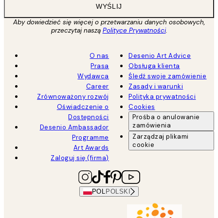
WYŚLIJ
Aby dowiedzieć się więcej o przetwarzaniu danych osobowych,
przeczytaj naszą
Polityce Prywatności
.
O nas
Desenio Art Advice
Prasa
Obsługa klienta
Wydawca
Śledź swoje zamówienie
Career
Zasady i warunki
Zrównoważony rozwój
Polityka prywatności
Oświadczenie o
Cookies
Dostępności
Prośba o anulowanie
zamówienia
Desenio Ambassador
Zarządzaj plikami
Programme
cookie
Art Awards
Zaloguj się (firma)
POL
POLSKI