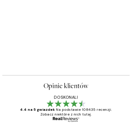
50%*
t
Soft Couple Plakat
Od 32,23 zł
64,45 zł
Opinie klientów
DOSKONALI
4.4 na 5 gwiazdek
Na podstawie 108435 recenzji.
Zobacz niektóre z nich tutaj.
Zweryfikowany kupujący