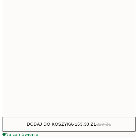
293,3
50x70 cm
41
Brak ramki
DODAJ DO KOSZYKA
-
153,30 ZŁ
219 ZŁ
Na zamówienie