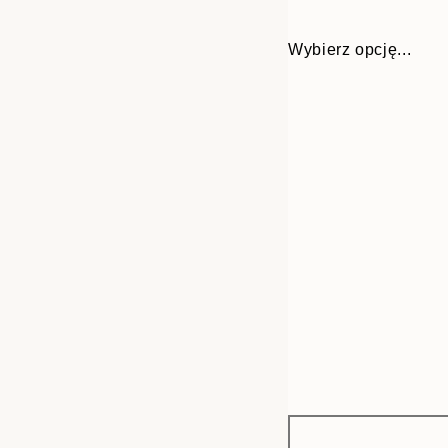
Wybierz opcję...
Frame
50x50 cm
options