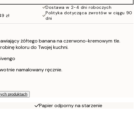
Dostawa w 2-4 dni roboczych
Polityka dotycząca zwrotów w ciągu 90
49 zł
dni
tawiający żółtego banana na czerwono-kremowym tle.
robinę koloru do Twojej kuchni.
civengo
rwotnie namalowany ręcznie.
zych produktach
Papier odporny na starzenie