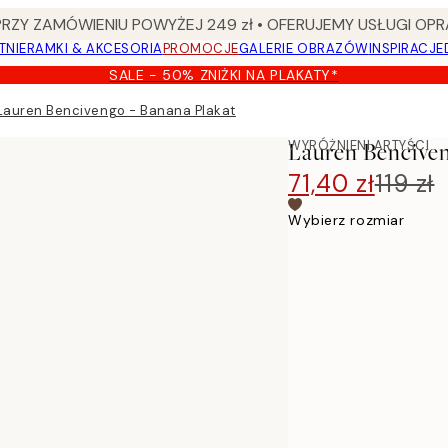
Y ZAMÓWIENIU POWYŻEJ 249 zł • OFERUJEMY USŁUGI OPR
TNIE
RAMKI & AKCESORIA
PROMOCJE
GALERIE OBRAZÓW
INSPIRACJE
SALE - 50% ZNIŻKI NA PLAKATY*
Lauren Bencivengo - Banana Plakat
WYRÓŻNIENI ARTYŚCI
Lauren Benciven
71,40 zł
119 zł
Wybierz rozmiar