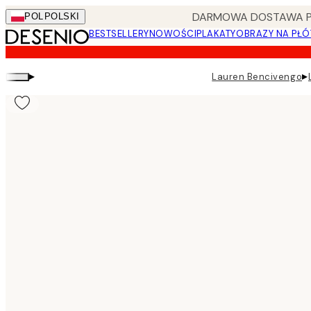
Skip
DARMOWA DOSTAWA PRZ
POL
POLSKI
to
BESTSELLERY
NOWOŚCI
PLAKATY
OBRAZY NA PŁÓ
main
content.
▸
▸
Lauren Bencivengo