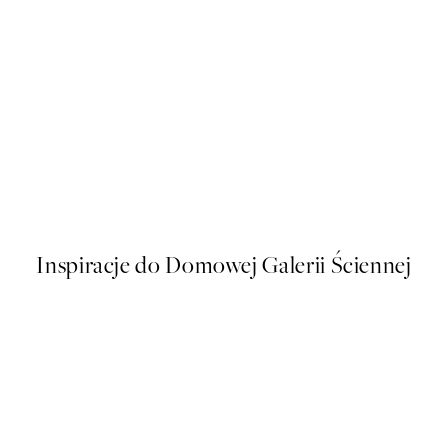
50%*
Olive Branches in Vase Plakat
Od 26,98 zł
53,95 zł
Inspiracje do Domowej Galerii Ściennej