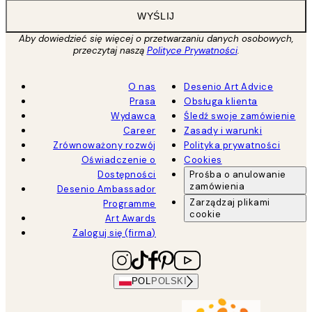
WYŚLIJ
Aby dowiedzieć się więcej o przetwarzaniu danych osobowych,
przeczytaj naszą
Polityce Prywatności
.
O nas
Desenio Art Advice
Prasa
Obsługa klienta
Wydawca
Śledź swoje zamówienie
Career
Zasady i warunki
Zrównoważony rozwój
Polityka prywatności
Oświadczenie o
Cookies
Dostępności
Prośba o anulowanie
zamówienia
Desenio Ambassador
Zarządzaj plikami
Programme
cookie
Art Awards
Zaloguj się (firma)
POL
POLSKI