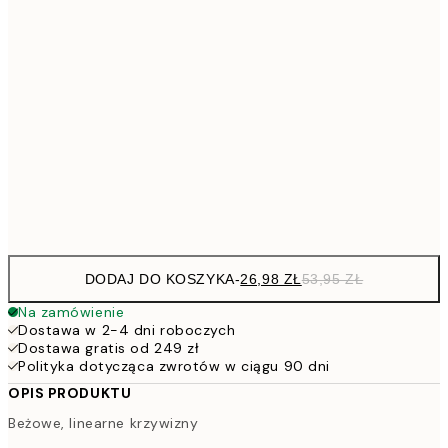
4
30x40 cm
7
50x70 cm
15
10
70x100 cm
20
Frame
options
DODAJ DO KOSZYKA
-
26,98 ZŁ
53,95 ZŁ
Na zamówienie
Dostawa w 2-4 dni roboczych
Dostawa gratis od 249 zł
Polityka dotycząca zwrotów w ciągu 90 dni
OPIS PRODUKTU
Beżowe, linearne krzywizny