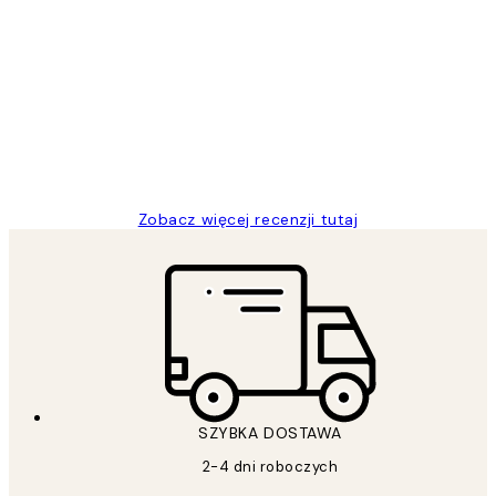
Zweryfikowany kupujący
Opinie
klientów
Excellent quality at a nice price
20 kwi
Magdalena B
Zobacz więcej recenzji tutaj
SZYBKA DOSTAWA
2-4 dni roboczych