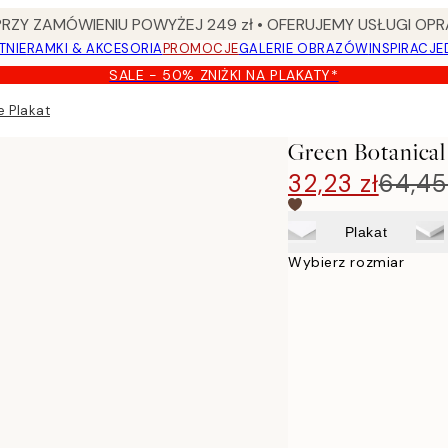
Y ZAMÓWIENIU POWYŻEJ 249 zł • OFERUJEMY USŁUGI OPR
TNIE
RAMKI & AKCESORIA
PROMOCJE
GALERIE OBRAZÓW
INSPIRACJE
SALE - 50% ZNIŻKI NA PLAKATY*
e Plakat
Green Botanical
32,23 zł
64,45
Plakat
Wybierz rozmiar