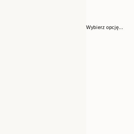
Wybierz opcję...
Frame
21x30 cm
options
30x40 cm