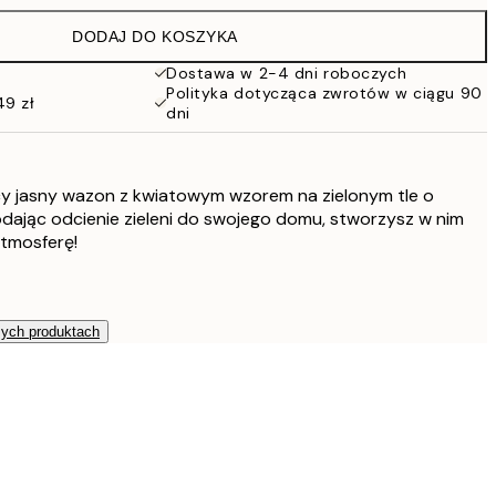
97 zł
DODAJ DO KOSZYKA
76 zł
152 zł
Dostawa w 2-4 dni roboczych
Polityka dotycząca zwrotów w ciągu 90
114 zł
49 zł
dni
228 zł
cy jasny wazon z kwiatowym wzorem na zielonym tle o
odając odcienie zieleni do swojego domu, stworzysz w nim
atmosferę!
zych produktach