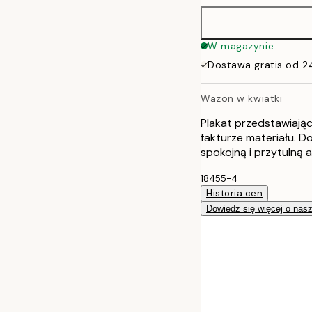
50x70 cm
W magazynie
Dostawa gratis od 2
70x100 cm
Wazon w kwiatki
Plakat przedstawiają
fakturze materiału. D
spokojną i przytulną 
18455-4
Historia cen
Dowiedz się więcej o nas