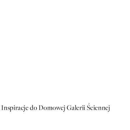
50%*
Earthy Layers No1 Plakat
Od 48,50 zł
97 zł
Inspiracje do Domowej Galerii Ściennej