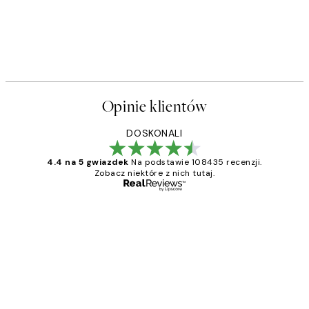
Opinie klientów
DOSKONALI
4.4 na 5 gwiazdek
Na podstawie 108435 recenzji.
Zobacz niektóre z nich tutaj.
Zweryfikowany kupujący
Opinie
klientów
Excellent quality at a nice price
20 kwi