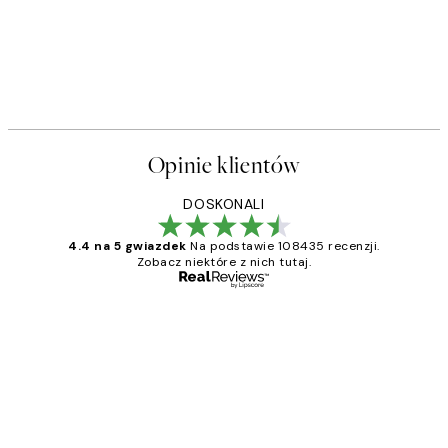
Opinie klientów
DOSKONALI
4.4 na 5 gwiazdek
Na podstawie 108435 recenzji.
Zobacz niektóre z nich tutaj.
Zweryfikowany kupujący
Opinie
klientów
Excellent quality at a nice price
20 kwi