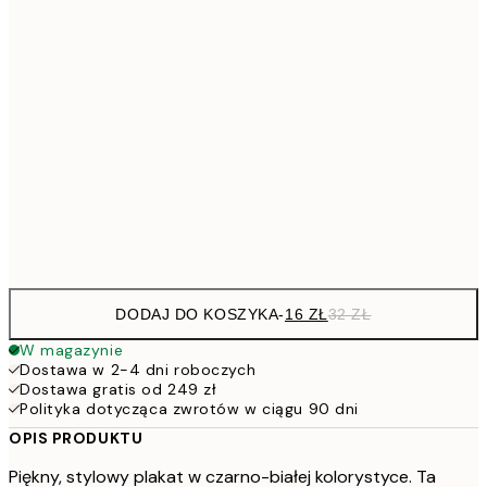
26,9
21x30 cm
53,
4
30x40 cm
7
50x70 cm
15
Frame
options
DODAJ DO KOSZYKA
-
16 ZŁ
32 ZŁ
W magazynie
Dostawa w 2-4 dni roboczych
Dostawa gratis od 249 zł
Polityka dotycząca zwrotów w ciągu 90 dni
OPIS PRODUKTU
Piękny, stylowy plakat w czarno-białej kolorystyce. Ta