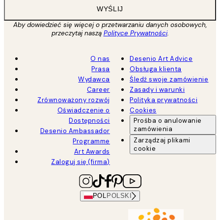
WYŚLIJ
Aby dowiedzieć się więcej o przetwarzaniu danych osobowych,
przeczytaj naszą
Polityce Prywatności
.
O nas
Desenio Art Advice
Prasa
Obsługa klienta
Wydawca
Śledź swoje zamówienie
Career
Zasady i warunki
Zrównoważony rozwój
Polityka prywatności
Oświadczenie o
Cookies
Dostępności
Prośba o anulowanie
zamówienia
Desenio Ambassador
Zarządzaj plikami
Programme
cookie
Art Awards
Zaloguj się (firma)
POL
POLSKI