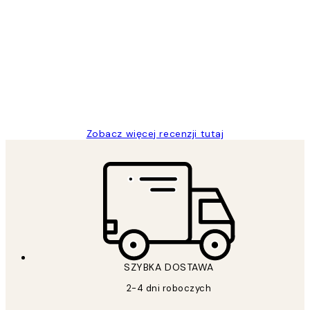
Zweryfikowany kupujący
Opinie
klientów
Excellent quality at a nice price
20 kwi
Magdalena B
Zobacz więcej recenzji tutaj
SZYBKA DOSTAWA
2-4 dni roboczych