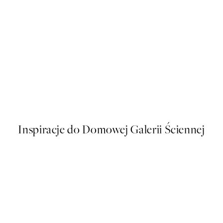
50%*
Be Merry and Bright Plakat
Od 16 zł
32 zł
Inspiracje do Domowej Galerii Ściennej