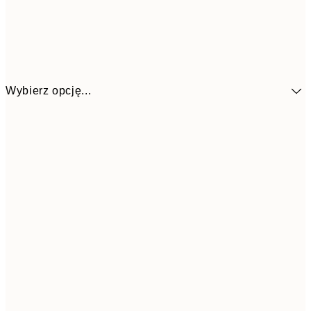
Wybierz opcję...
1
13x18 cm