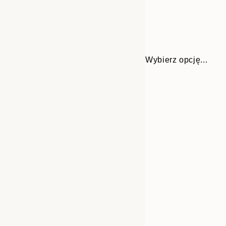
Wybierz opcję...
Frame
13x18 cm