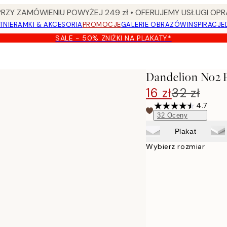
Y ZAMÓWIENIU POWYŻEJ 249 zł • OFERUJEMY USŁUGI OPR
TNIE
RAMKI & AKCESORIA
PROMOCJE
GALERIE OBRAZÓW
INSPIRACJE
SALE - 50% ZNIŻKI NA PLAKATY*
Dandelion No2 P
16 zł
32 zł
4.7
32
Oceny
Plakat
Wybierz rozmiar