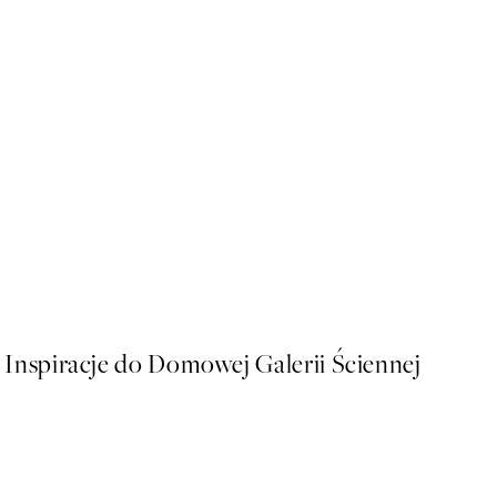
50%*
Almost Kiss Plakat
Od 16 zł
32 zł
Inspiracje do Domowej Galerii Ściennej