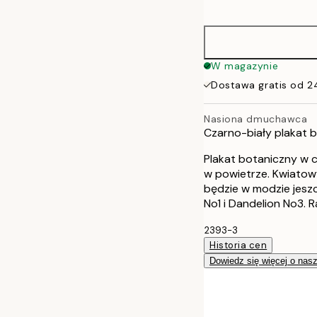
options
21x30 cm
30x40 cm
W magazynie
Dostawa gratis od 2
40x50 cm
Nasiona dmuchawca
50x70 cm
Czarno-biały plakat 
Plakat botaniczny w c
w powietrze. Kwiatow
będzie w modzie jeszc
No1 i Dandelion No3.
2393-3
Historia cen
Dowiedz się więcej o nas