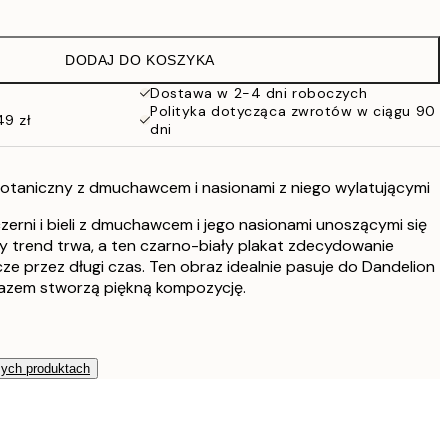
26,98 zł
53,95 zł
DODAJ DO KOSZYKA
43 zł
86 zł
Dostawa w 2-4 dni roboczych
Polityka dotycząca zwrotów w ciągu 90
54 zł
49 zł
dni
108 zł
76 zł
152 zł
botaniczny z dmuchawcem i nasionami z niego wylatującymi
zerni i bieli z dmuchawcem i jego nasionami unoszącymi się
y trend trwa, a ten czarno-biały plakat zdecydowanie
ze przez długi czas. Ten obraz idealnie pasuje do Dandelion
 Razem stworzą piękną kompozycję.
zych produktach