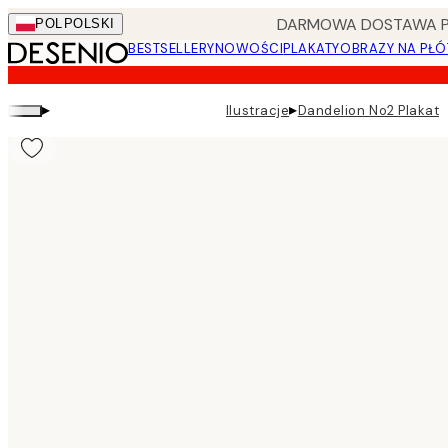
Skip
DARMOWA DOSTAWA PRZ
POL
POLSKI
to
BESTSELLERY
NOWOŚCI
PLAKATY
OBRAZY NA PŁÓ
main
content.
▸
▸
Ilustracje
Dandelion No2 Plakat