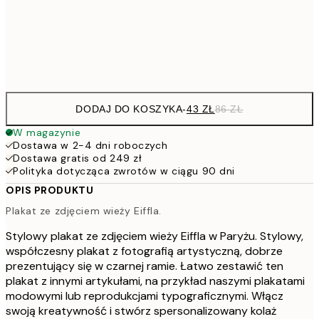
15
Frame
options
DODAJ DO KOSZYKA
-
43 ZŁ
86 ZŁ
W magazynie
Dostawa w 2-4 dni roboczych
Dostawa gratis od 249 zł
Polityka dotycząca zwrotów w ciągu 90 dni
OPIS PRODUKTU
Plakat ze zdjęciem wieży Eiffla.
Stylowy plakat ze zdjęciem wieży Eiffla w Paryżu. Stylowy,
współczesny plakat z fotografią artystyczną, dobrze
prezentujący się w czarnej ramie. Łatwo zestawić ten
plakat z innymi artykułami, na przykład naszymi plakatami
modowymi lub reprodukcjami typograficznymi. Włącz
swoją kreatywność i stwórz spersonalizowany kolaż