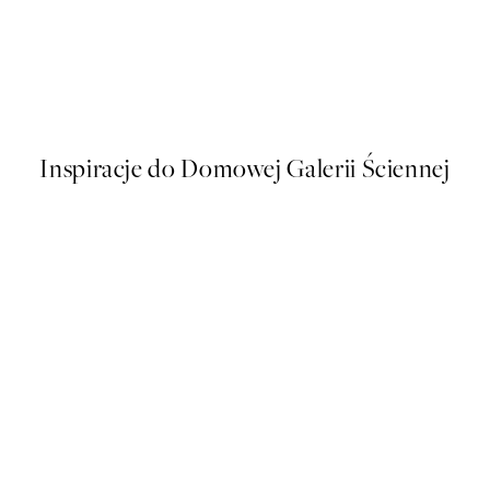
50%*
Paris Architecture Plakat
Od 43 zł
86 zł
Inspiracje do Domowej Galerii Ściennej