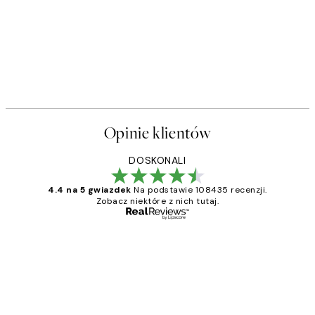
Opinie klientów
DOSKONALI
4.4 na 5 gwiazdek
Na podstawie 108435 recenzji.
Zobacz niektóre z nich tutaj.
Zweryfikowany kupujący
Opinie
klientów
Excellent quality at a nice price