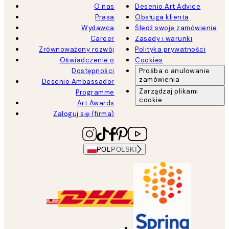
O nas
Desenio Art Advice
Prasa
Obsługa klienta
Wydawca
Śledź swoje zamówienie
Career
Zasady i warunki
Zrównoważony rozwój
Polityka prywatności
Oświadczenie o
Cookies
Dostępności
Prośba o anulowanie
zamówienia
Desenio Ambassador
Zarządzaj plikami
Programme
cookie
Art Awards
Zaloguj się (firma)
POL
POLSKI