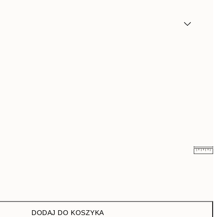
26,98 zł
53,95 zł
43 zł
86 zł
DODAJ DO KOSZYKA
76 zł