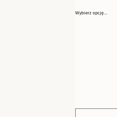
Wybierz opcję...
Frame
21x30 cm
options
30x40 cm