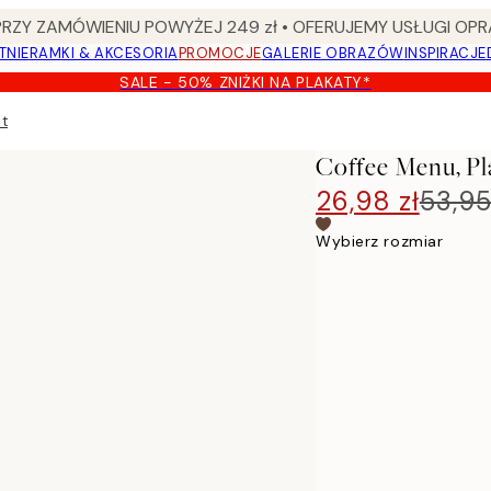
Y ZAMÓWIENIU POWYŻEJ 249 zł • OFERUJEMY USŁUGI OPR
TNIE
RAMKI & AKCESORIA
PROMOCJE
GALERIE OBRAZÓW
INSPIRACJE
SALE - 50% ZNIŻKI NA PLAKATY*
at
Coffee Menu, Pl
26,98 zł
53,95
Wybierz rozmiar