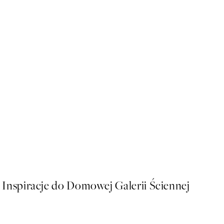
50%*
After Coffee, Plakat
Od 16 zł
32 zł
Inspiracje do Domowej Galerii Ściennej