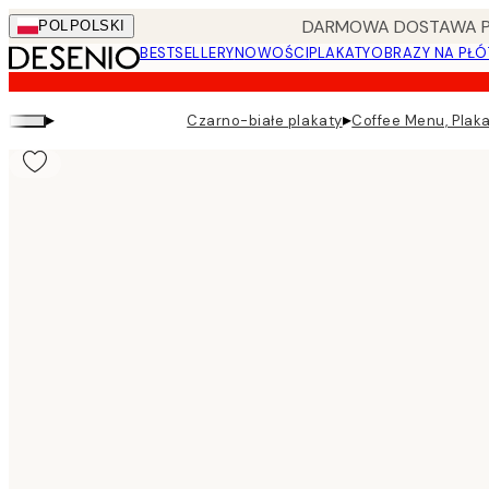
Skip
DARMOWA DOSTAWA PRZ
POL
POLSKI
to
BESTSELLERY
NOWOŚCI
PLAKATY
OBRAZY NA PŁÓ
main
content.
▸
▸
Czarno-białe plakaty
Coffee Menu, Plak