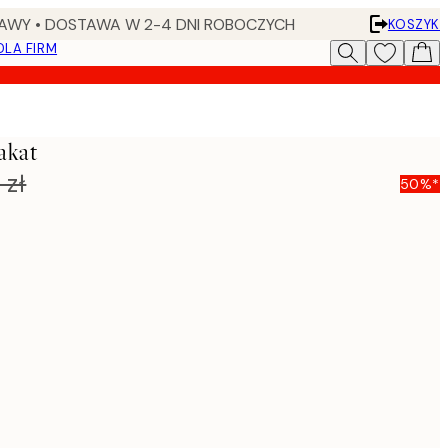
AWY • DOSTAWA W 2-4 DNI ROBOCZYCH
KOSZYK
DLA FIRM
akat
 zł
50%*