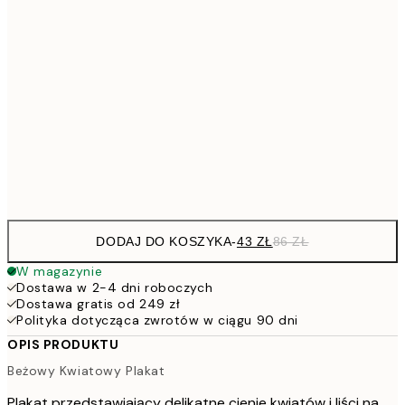
5
50x50 cm
10
7
50x70 cm
15
10
70x100 cm
20
Frame
options
DODAJ DO KOSZYKA
-
43 ZŁ
86 ZŁ
W magazynie
Dostawa w 2-4 dni roboczych
Dostawa gratis od 249 zł
Polityka dotycząca zwrotów w ciągu 90 dni
OPIS PRODUKTU
Beżowy Kwiatowy Plakat
Plakat przedstawiający delikatne cienie kwiatów i liści na