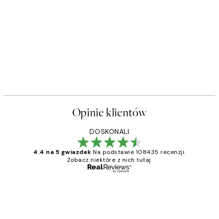
Opinie klientów
DOSKONALI
4.4 na 5 gwiazdek
Na podstawie 108435 recenzji.
Zobacz niektóre z nich tutaj.
Zweryfikowany kupujący
Opinie
klientów
Excellent quality at a nice price