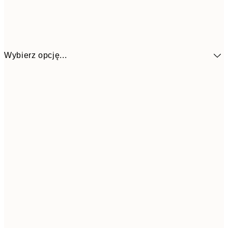
Wybierz opcję...
4
30x40 cm