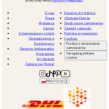
przeczytaj naszą
Polityce Prywatności
.
O nas
Desenio Art Advice
Prasa
Obsługa klienta
Wydawca
Śledź swoje zamówienie
Career
Zasady i warunki
Zrównoważony rozwój
Polityka prywatności
Oświadczenie o
Cookies
Dostępności
Prośba o anulowanie
zamówienia
Desenio Ambassador
Zarządzaj plikami
Programme
cookie
Art Awards
Zaloguj się (firma)
POL
POLSKI