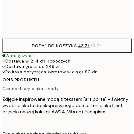
15
Frame
options
DODAJ DO KOSZYKA
-
43 ZŁ
86 ZŁ
W magazynie
Dostawa w 2-4 dni roboczych
Dostawa gratis od 249 zł
Polityka dotycząca zwrotów w ciągu 90 dni
OPIS PRODUKTU
Czarno-biały plakat mody
Zdjęcie inspirowane modą z tekstem "art porté" - świetny
wybór plakatu do ekspresyjnego domu. Ten plakat jest
częścią naszej kolekcji AW24, Vibrant Escapism.
Ten plakat posiada ziarnistą strukturę.