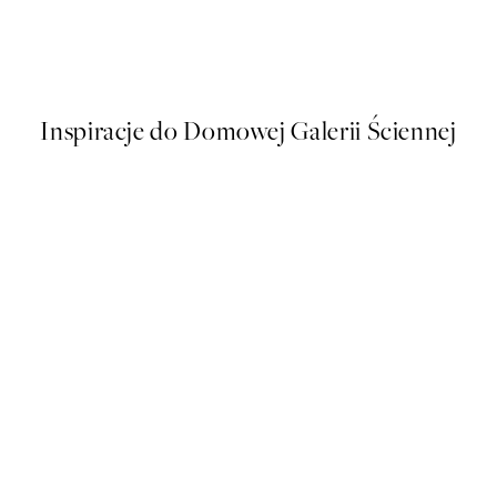
Playful Woman Plakat
Od 43 zł
86 zł
Inspiracje do Domowej Galerii Ściennej