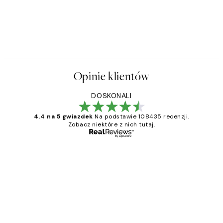
Opinie klientów
DOSKONALI
4.4 na 5 gwiazdek
Na podstawie 108435 recenzji.
Zobacz niektóre z nich tutaj.
Zweryfikowany kupujący
Opinie
klientów
Excellent quality at a nice price
20 kwi