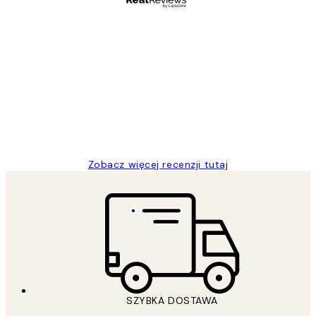
Zweryfikowany kupujący
Opinie
klientów
Excellent quality at a nice price
20 kwi
Magdalena B
Zobacz więcej recenzji tutaj
SZYBKA DOSTAWA