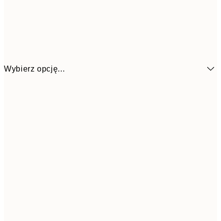
Wybierz opcję...
26,9
21x30 cm