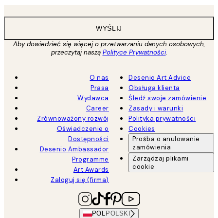
WYŚLIJ
Aby dowiedzieć się więcej o przetwarzaniu danych osobowych,
przeczytaj naszą
Polityce Prywatności
.
O nas
Desenio Art Advice
Prasa
Obsługa klienta
Wydawca
Śledź swoje zamówienie
Career
Zasady i warunki
Zrównoważony rozwój
Polityka prywatności
Oświadczenie o
Cookies
Dostępności
Prośba o anulowanie
zamówienia
Desenio Ambassador
Zarządzaj plikami
Programme
cookie
Art Awards
Zaloguj się (firma)
POL
POLSKI