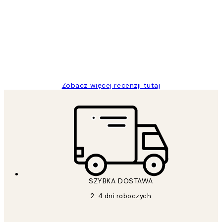
klientów
Excellent quality at a nice price
20 kwi
Magdalena B
Zobacz więcej recenzji tutaj
SZYBKA DOSTAWA
2-4 dni roboczych