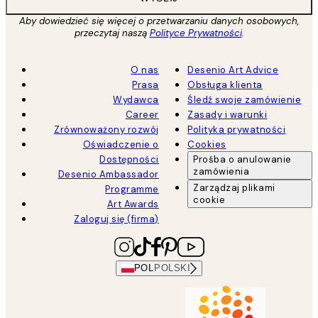
Aby dowiedzieć się więcej o przetwarzaniu danych osobowych,
przeczytaj naszą
Polityce Prywatności
.
O nas
Desenio Art Advice
Prasa
Obsługa klienta
Wydawca
Śledź swoje zamówienie
Career
Zasady i warunki
Zrównoważony rozwój
Polityka prywatności
Oświadczenie o
Cookies
Dostępności
Prośba o anulowanie
zamówienia
Desenio Ambassador
Zarządzaj plikami
Programme
cookie
Art Awards
Zaloguj się (firma)
POL
POLSKI