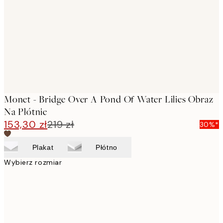
images
Monet - Bridge Over A Pond Of Water Lilies Obraz
Na Płótnie
153,30 zł
219 zł
30%*
Plakat
Płótno
Wybierz rozmiar