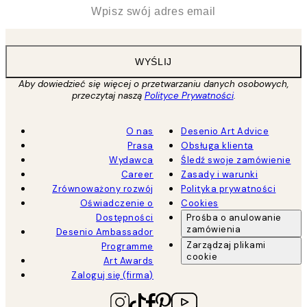
*
Email
WYŚLIJ
Aby dowiedzieć się więcej o przetwarzaniu danych osobowych,
przeczytaj naszą
Polityce Prywatności
.
O nas
Desenio Art Advice
Prasa
Obsługa klienta
Wydawca
Śledź swoje zamówienie
Career
Zasady i warunki
Zrównoważony rozwój
Polityka prywatności
Oświadczenie o
Cookies
Dostępności
Prośba o anulowanie
zamówienia
Desenio Ambassador
Zarządzaj plikami
Programme
cookie
Art Awards
Zaloguj się (firma)