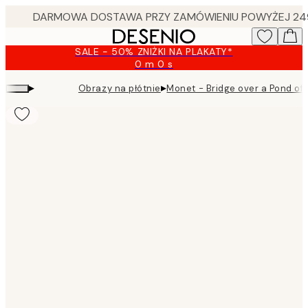
Skip
to
main
SALE - 50% ZNIŻKI NA PLAKATY*
content.
0 m
0 s
Ważny
do:
▸
▸
Obrazy na płótnie
Monet - Bridge over a Pond of 
2026-
08-
09
Product