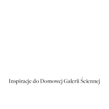
50%*
nn - Christmas Tree Plakat
Alfred Sisley - Rest along the
Od 43 zł
86 zł
Inspiracje do Domowej Galerii Ściennej