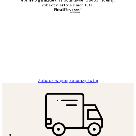
4.4 na 5 gwiazdek
Na podstawie 108435 recenzji.
Zobacz niektóre z nich tutaj.
Zweryfikowany kupujący
Opinie
klientów
Excellent quality at a nice price
20 kwi
Magdalena B
Zobacz więcej recenzji tutaj