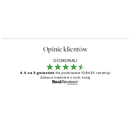
Opinie klientów
DOSKONALI
4.4 na 5 gwiazdek
Na podstawie 108435 recenzji.
Zobacz niektóre z nich tutaj.
Zweryfikowany kupujący
Opinie
klientów
Excellent quality at a nice price
20 kwi