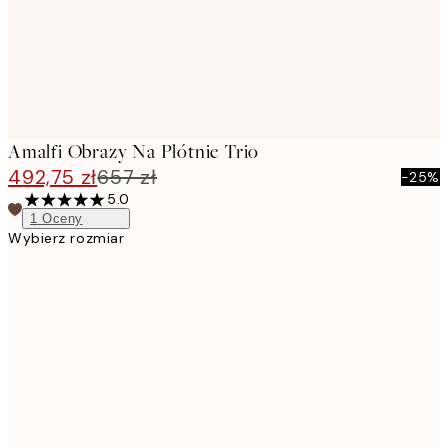
Amalfi Obrazy Na Płótnie Trio
492,75 zł
657 zł
-25%
5.0
1
Oceny
Wybierz rozmiar