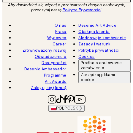
Aby dowiedzieć się więcej o przetwarzaniu danych osobowych,
przeczytaj naszą
Polityce Prywatności
.
O nas
Desenio Art Advice
Prasa
Obsługa klienta
Wydawca
Śledź swoje zamówienie
Career
Zasady i warunki
Zrównoważony rozwój
Polityka prywatności
Oświadczenie o
Cookies
Dostępności
Prośba o anulowanie
zamówienia
Desenio Ambassador
Zarządzaj plikami
Programme
cookie
Art Awards
Zaloguj się (firma)
POL
POLSKI