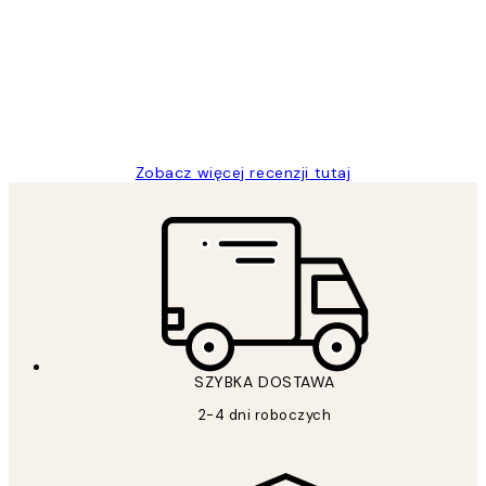
klientów
Excellent quality at a nice price
20 kwi
Magdalena B
Zobacz więcej recenzji tutaj
SZYBKA DOSTAWA
2-4 dni roboczych