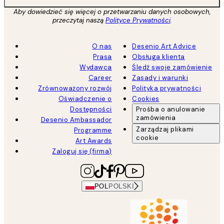
Aby dowiedzieć się więcej o przetwarzaniu danych osobowych,
przeczytaj naszą
Polityce Prywatności
.
O nas
Desenio Art Advice
Prasa
Obsługa klienta
Wydawca
Śledź swoje zamówienie
Career
Zasady i warunki
Zrównoważony rozwój
Polityka prywatności
Oświadczenie o
Cookies
Dostępności
Prośba o anulowanie
zamówienia
Desenio Ambassador
Zarządzaj plikami
Programme
cookie
Art Awards
Zaloguj się (firma)
POL
POLSKI