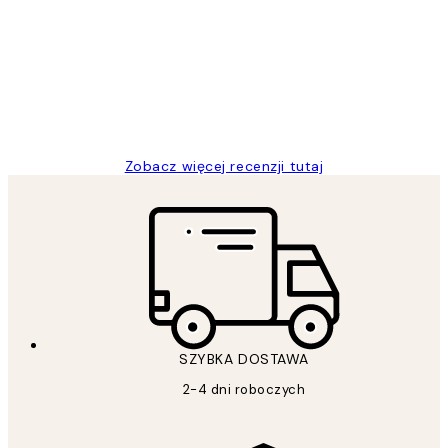
klientów
Excellent quality at a nice price
20 kwi
Magdalena B
Zobacz więcej recenzji tutaj
SZYBKA DOSTAWA
2-4 dni roboczych