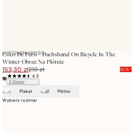
WYRÓŻNIENI ARTYŚCI
Coco De Paris - Dachshund On Bicycle In The
Winter Obraz Na Płótnie
153,30 zł
219 zł
30%*
4.5
2
Oceny
Plakat
Płótno
Wybierz rozmiar