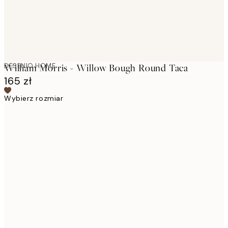
DESENIO HOME
William Morris - Willow Bough Round Taca
165 zł
Wybierz rozmiar