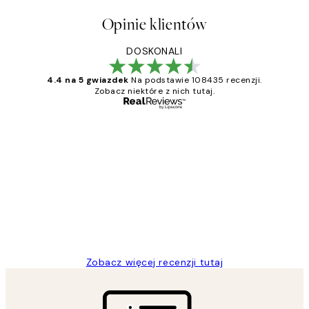
Opinie klientów
DOSKONALI
4.4 na 5 gwiazdek
Na podstawie 108435 recenzji.
Zobacz niektóre z nich tutaj.
Zweryfikowany kupujący
Opinie
klientów
Excellent quality at a nice price
20 kwi
Magdalena B
Zobacz więcej recenzji tutaj