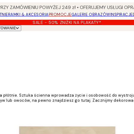
Y ZAMÓWIENIU POWYŻEJ 249 zł • OFERUJEMY USŁUGI OPR
TNIE
RAMKI & AKCESORIA
PROMOCJE
GALERIE OBRAZÓW
INSPIRACJE
SALE - 50% ZNIŻKI NA PLAKATY*
TOWANIE
płótnie. Sztuka ścienna wprowadza życie i osobowość do wystroju 
warzyw lub owoców, na pewno znajdziesz go tutaj. Zacznijmy dekorowa