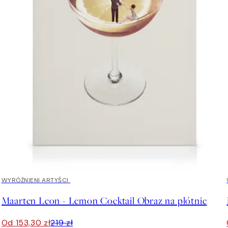
30%*
WYRÓŻNIENI ARTYŚCI
Maarten Leon - Lemon Cocktail Obraz na płótnie
Od 153,30 zł
219 zł