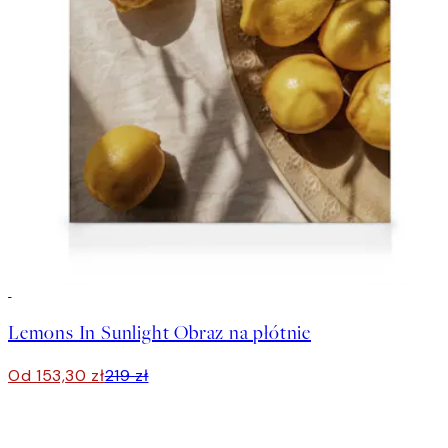
30%*
Lemons In Sunlight Obraz na płótnie
Od 153,30 zł
219 zł