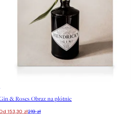
30%*
Gin & Roses Obraz na płótnie
Od 153,30 zł
219 zł