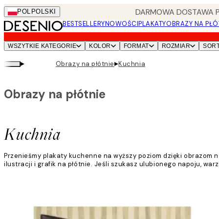
Skip
DARMOWA DOSTAWA PRZ
POL
POLSKI
to
BESTSELLERY
NOWOŚCI
PLAKATY
OBRAZY NA PŁÓ
main
content.
WSZYTKIE KATEGORIE
KOLOR
FORMAT
ROZMIAR
SOR
▸
▸
Obrazy na płótnie
Kuchnia
Obrazy na płótnie
Kuchnia
Przenieśmy plakaty kuchenne na wyższy poziom dzięki obrazom na 
ilustracji i grafik na płótnie. Jeśli szukasz ulubionego napoju, 