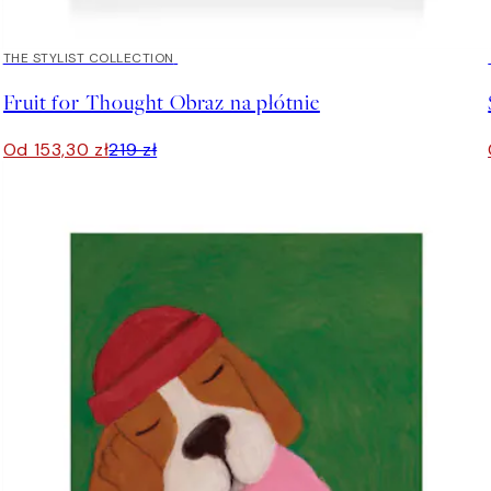
30%*
THE STYLIST COLLECTION
Fruit for Thought Obraz na płótnie
Od 153,30 zł
219 zł