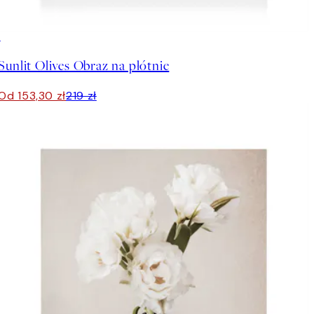
30%*
Sunlit Olives Obraz na płótnie
Od 153,30 zł
219 zł