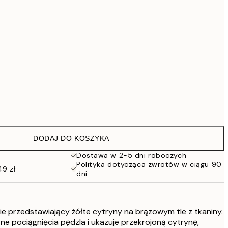
293,30 zł
419 zł
Brak ramki
DODAJ DO KOSZYKA
Dostawa w 2-5 dni roboczych
Polityka dotycząca zwrotów w ciągu 90
49 zł
dni
ie przedstawiający żółte cytryny na brązowym tle z tkaniny.
e pociągnięcia pędzla i ukazuje przekrojoną cytrynę,