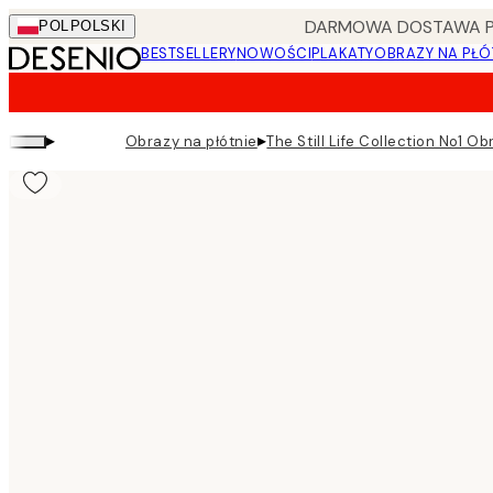
Skip
DARMOWA DOSTAWA PRZ
POL
POLSKI
to
BESTSELLERY
NOWOŚCI
PLAKATY
OBRAZY NA PŁÓ
main
content.
▸
▸
Obrazy na płótnie
The Still Life Collection No1 Ob