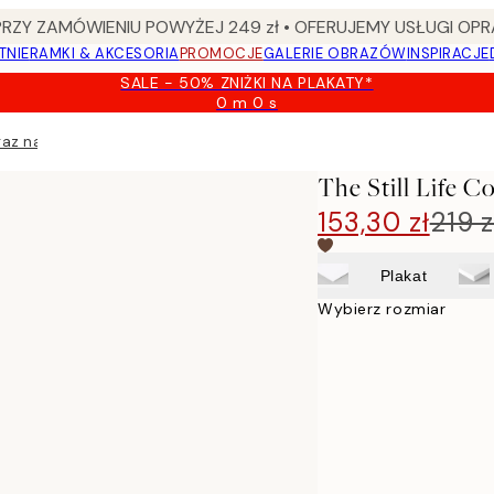
Y ZAMÓWIENIU POWYŻEJ 249 zł • OFERUJEMY USŁUGI OPR
TNIE
RAMKI & AKCESORIA
PROMOCJE
GALERIE OBRAZÓW
INSPIRACJE
SALE - 50% ZNIŻKI NA PLAKATY*
0 m
0 s
Ważny
do:
raz na płótnie
2026-
08-
The Still Life C
09
153,30 zł
219 z
Plakat
Wybierz rozmiar