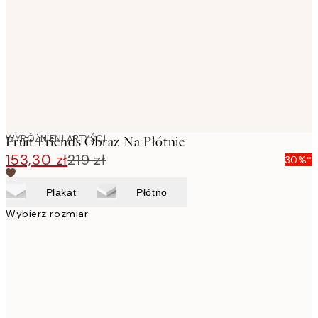
images
WYRÓŻNIENI ARTYŚCI
Fruit Friends Obraz Na Płótnie
153,30 zł
219 zł
30%*
Plakat
Płótno
Wybierz rozmiar