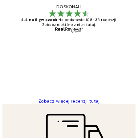
DOSKONALI
4.4 na 5 gwiazdek
Na podstawie 108435 recenzji.
Zobacz niektóre z nich tutaj.
Zweryfikowany kupujący
Opinie
klientów
Excellent quality at a nice price
20 kwi
Magdalena B
Zobacz więcej recenzji tutaj