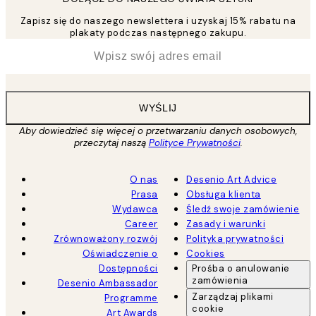
Zapisz się do naszego newslettera i uzyskaj 15% rabatu na
plakaty podczas następnego zakupu.
*
Email
WYŚLIJ
Aby dowiedzieć się więcej o przetwarzaniu danych osobowych,
przeczytaj naszą
Polityce Prywatności
.
O nas
Desenio Art Advice
Prasa
Obsługa klienta
Wydawca
Śledź swoje zamówienie
Career
Zasady i warunki
Zrównoważony rozwój
Polityka prywatności
Oświadczenie o
Cookies
Dostępności
Prośba o anulowanie
zamówienia
Desenio Ambassador
Zarządzaj plikami
Programme
cookie
Art Awards