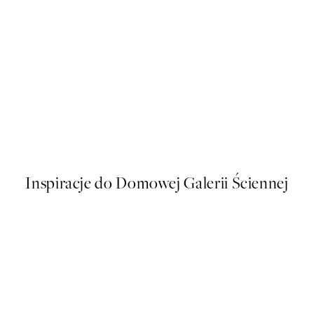
50%*
s Plakat
Sophisticated Dog Plakat
Od 26,98 zł
53,95 zł
Inspiracje do Domowej Galerii Ściennej