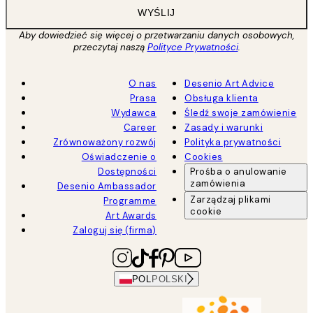
WYŚLIJ
Aby dowiedzieć się więcej o przetwarzaniu danych osobowych,
przeczytaj naszą
Polityce Prywatności
.
O nas
Desenio Art Advice
Prasa
Obsługa klienta
Wydawca
Śledź swoje zamówienie
Career
Zasady i warunki
Zrównoważony rozwój
Polityka prywatności
Oświadczenie o
Cookies
Dostępności
Prośba o anulowanie
zamówienia
Desenio Ambassador
Zarządzaj plikami
Programme
cookie
Art Awards
Zaloguj się (firma)
POL
POLSKI