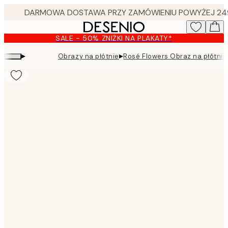
Skip
to
main
SALE - 50% ZNIŻKI NA PLAKATY*
content.
▸
▸
Obrazy na płótnie
Rosé Flowers Obraz na płótnie
Product
images