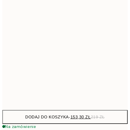
293,3
50x70 cm
41
Brak ramki
DODAJ DO KOSZYKA
-
153,30 ZŁ
219 ZŁ
Na zamówienie