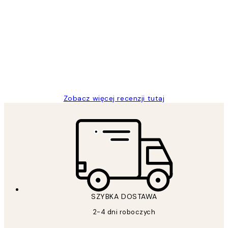
Zweryfikowany kupujący
Opinie
klientów
Excellent quality at a nice price
20 kwi
Magdalena B
Zobacz więcej recenzji tutaj
SZYBKA DOSTAWA
2-4 dni roboczych