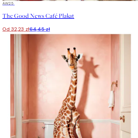
50%*
AW25
The Good News Café Plakat
Od 32,23 zł
64,45 zł