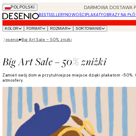
Skip
DARMOWA DOSTAWA PRZ
POL
POLSKI
to
BESTSELLERY
NOWOŚCI
PLAKATY
OBRAZY NA PŁÓ
main
content.
KOLOR
FORMAT
ROZMIAR
SORTOWANIE
▸
Desenio
Big Art Sale – 50% zniżki
Big Art Sale – 50% zniżki
Zamień swój dom w przytulniejsze miejsce dzięki plakatom -50%. O
atmosfery.