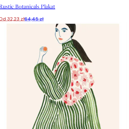
Rustic Botanicals Plakat
Od 32,23 zł
64,45 zł