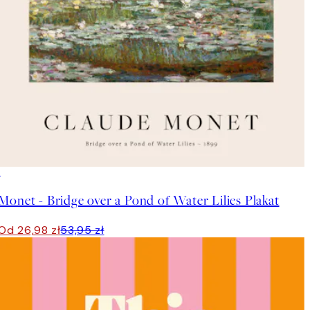
50%*
Monet - Bridge over a Pond of Water Lilies Plakat
Od 26,98 zł
53,95 zł