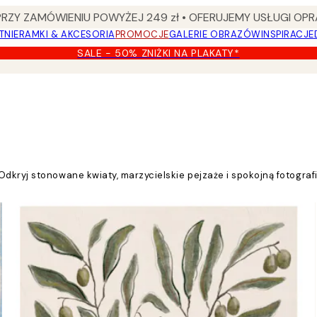
Y ZAMÓWIENIU POWYŻEJ 249 zł • OFERUJEMY USŁUGI OPR
TNIE
RAMKI & AKCESORIA
PROMOCJE
GALERIE OBRAZÓW
INSPIRACJE
SALE - 50% ZNIŻKI NA PLAKATY*
dkryj stonowane kwiaty, marzycielskie pejzaże i spokojną fotografi